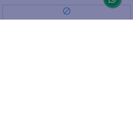
ARREPENTIMIENTO DE COMPRA
DEVOLUCIÓN DE COMPRA
Por fallas, rotura o disconformidad
© 2025 D'Ricco • Acción Mercantil S.A. • Todos los derechos
reservados.