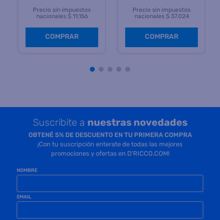
Precio sin impuestos
Precio sin impuestos
nacionales $ 11.156
nacionales $ 37.024
COMPRAR
COMPRAR
Suscribite a
nuestras novedades
OBTENÉ 5% DE DESCUENTO EN TU PRIMERA COMPRA
¡Con tu suscripción enterate de todas las mejores
promociones y ofertas en D'RICCO.COM!
NOMBRE
EMAIL