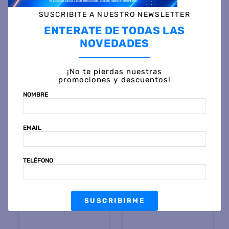
SUSCRIBITE A NUESTRO NEWSLETTER
Otras personas también vieron
ENTERATE DE TODAS LAS
NOVEDADES
¡No te pierdas nuestras
promociones y descuentos!
NOMBRE
EMAIL
KANJI
GA.MA
Secadora de Cabello KANJI
Secador de Cabello GA.MA
TELÉFONO
KJHHD9000 Beauty
EOLIC CERAMICA ION
Violeta 900W
$
23
.
999
$
80
.
999
44 %
OFF
45 %
OFF
PRECIO CONTADO
PRECIO CONTADO
SUSCRIBIRME
$
13.499
$
44.799