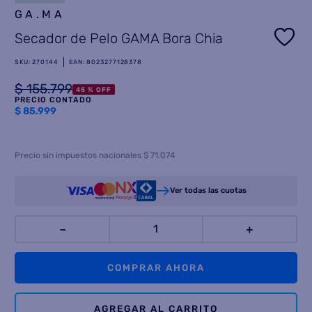
GA.MA
8
.
termotanque
Secador de Pelo GAMA Bora Chia
9
.
freidora aire
SKU
:
270144
EAN
:
8023277128378
10
.
cocina
$
155
.
799
45 %
OFF
PRECIO CONTADO
$
85.999
Precio sin impuestos nacionales $ 71.074
Ver todas las cuotas
－
＋
COMPRAR AHORA
AGREGAR AL CARRITO