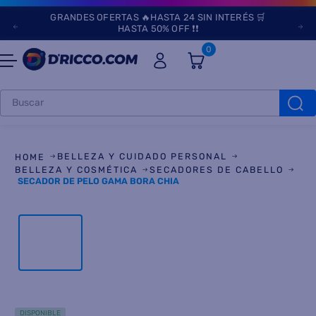
GRANDES OFERTAS 🔥HASTA 24 SIN INTERÉS 🛒
HASTA 50% OFF ❗❗
0
Buscar
TÉRMINOS MÁS
BUSCADOS
BELLEZA Y CUIDADO PERSONAL
1
.
heladeras
BELLEZA Y COSMÉTICA
SECADORES DE CABELLO
SECADOR DE PELO GAMA BORA CHIA
2
.
lavarropas
3
.
aires
4
.
heladera
5
.
cocinas
6
.
microondas
DISPONIBLE
7
.
tv