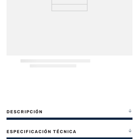
8
.
termotanque
9
.
freidora aire
10
.
placard
DESCRIPCIÓN
ESPECIFICACIÓN TÉCNICA