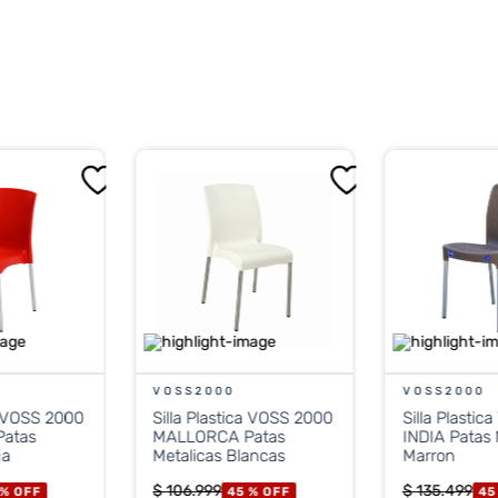
máxima de entre
120 kg y 130 kg
según el distribuidor.
ilable
, con apoyabrazos y cuenta con
protección UV
para ev
ensidad (polipropileno)
VOSS2000
VOSS2000
ca VOSS 2000
Silla Plastica VOSS 2000
Silla Plasti
atas
MALLORCA Patas
INDIA Patas 
ja
Metalicas Blancas
Marron
$
106
.
999
$
135
.
499
 %
OFF
45 %
OFF
45