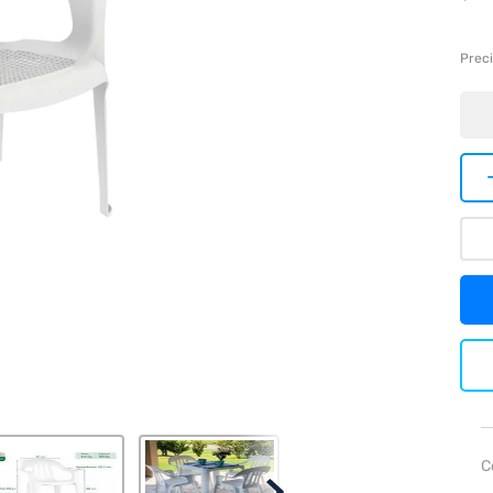
Preci
C