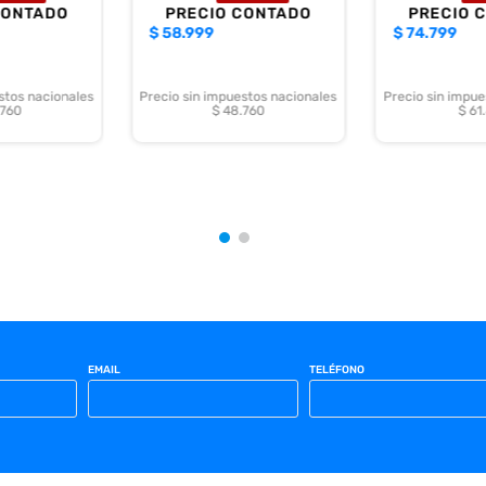
CONTADO
PRECIO CONTADO
PRECIO 
$
58.999
$
74.799
stos nacionales
Precio sin impuestos nacionales
Precio sin impue
.760
$ 48.760
$ 61
EMAIL
TELÉFONO