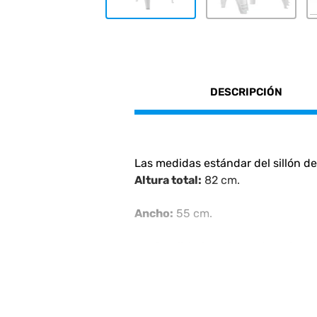
DESCRIPCIÓN
Las medidas estándar del sillón de
Altura total:
82 cm.
Ancho:
55 cm.
Profundidad:
varía según la fuen
Especificaciones adicionales:
Peso del producto:
Aproximadame