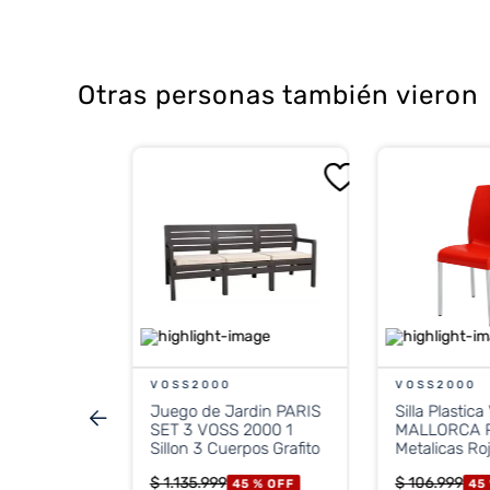
Resistencia:
Soporta una carga 
Características:
Es un modelo
ap
Otras personas también vieron
Material:
Plástico virgen de alta d
FE
 Life
rpo Blanco
 %
OFF
CONTADO
VOSS2000
VOSS2000
Juego de Jardin PARIS
Silla Plasti
stos nacionales
.784
SET 3 VOSS 2000 1
MALLORCA P
Sillon 3 Cuerpos Grafito
Metalicas Ro
$
1
.
135
.
999
$
106
.
999
45 %
OFF
45