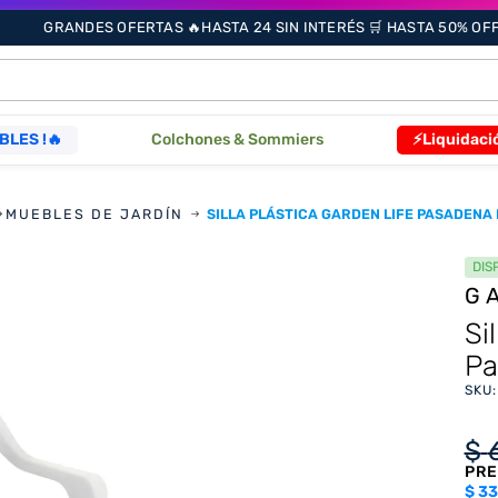
GRANDES OFERTAS 🔥HASTA 24 SIN INTERÉS 🛒 HASTA 50% OFF 
ÁS BUSCADOS
BLES !🔥
Colchones & Sommiers
⚡Liquidaci
MUEBLES DE JARDÍN
SILLA PLÁSTICA GARDEN LIFE PASADENA
s
DIS
G
as
Si
Pa
SKU
que
$
PRE
re
$
33