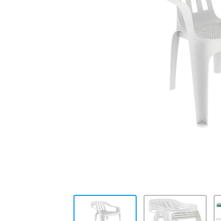
10
.
placard