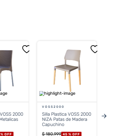
itar el deterioro por el sol.
GARDEN LI
Mesa Camp
LIFE F4350
60Cm Bco.
$
48
.
799
45 
PRECIO 
$
26.799
VOSS2000
ca VOSS 2000
Silla Plastica VOSS 2000
Precio sin impue
Metalicas
NIZA Patas de Madera
$ 22
Capuchino
$
180
.
999
 %
OFF
45 %
OFF