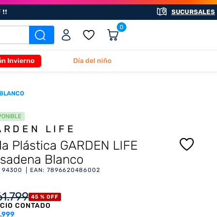
❗❗
SUCURSALES
0
ón Invierno
Día del niño
 BLANCO
PONIBLE
ARDEN LIFE
lla Plástica GARDEN LIFE
sadena Blanco
:
94300
EAN
:
7896620486002
61
.
799
45 %
OFF
CIO CONTADO
.999