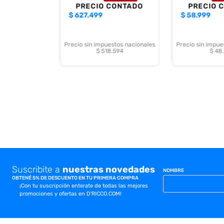
PRECIO CONTADO
PRECIO 
$
627.499
$
58.999
Precio sin impuestos nacionales
Precio sin impue
$ 518.594
$ 48
Suscribite a
nuestras novedades
NOMBRE
OBTENÉ 5% DE DESCUENTO EN TU PRIMERA COMPRA
¡Con tu suscripción enterate de todas las mejores
promociones y ofertas en D'RICCO.COM!