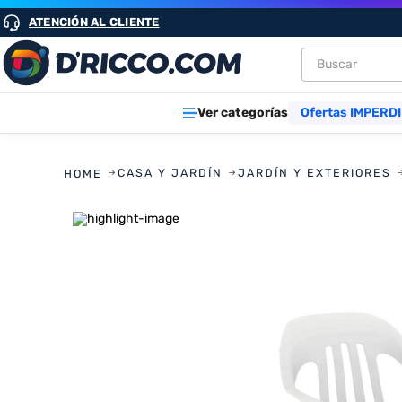
ATENCIÓN AL CLIENTE
Buscar
TÉRMINOS M
Ver categorías
Ofertas IMPERDI
1
.
heladeras
2
.
aires
CASA Y JARDÍN
JARDÍN Y EXTERIORES
3
.
lavarropa
4
.
cocinas
5
.
microond
6
.
tv
7
.
termotan
8
.
heladera
9
.
freidora ai