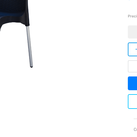
Preci
C