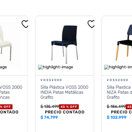
VOSS2000
VOSS2000
ca VOSS 2000
Silla Plástica VOSS 2000
Silla Plasti
atas
INDIA Patas Metálicas
NIZA Patas 
ancas
Grafito
Grafito
$
135
.
499
$
186
.
499
 %
OFF
45 %
OFF
45
CONTADO
PRECIO CONTADO
PRECIO 
$
74.799
$
102.999