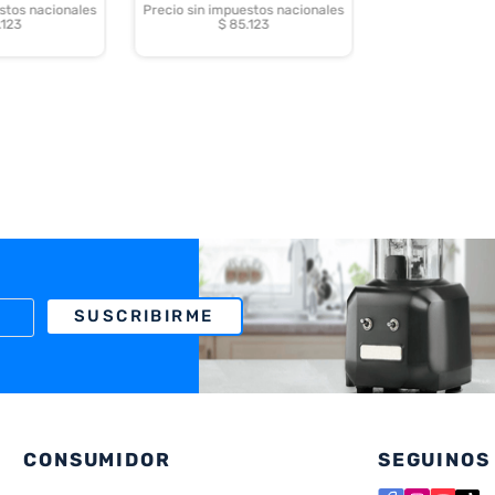
stos nacionales
Precio sin impuestos nacionales
.123
$ 85.123
SUSCRIBIRME
CONSUMIDOR
SEGUINOS