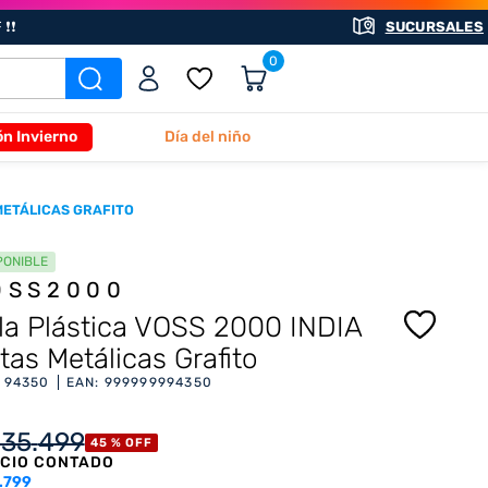
❗❗
SUCURSALES
0
ón Invierno
Día del niño
 METÁLICAS GRAFITO
PONIBLE
OSS2000
lla Plástica VOSS 2000 INDIA
tas Metálicas Grafito
:
94350
EAN
:
999999994350
135
.
499
45 %
OFF
CIO CONTADO
.799