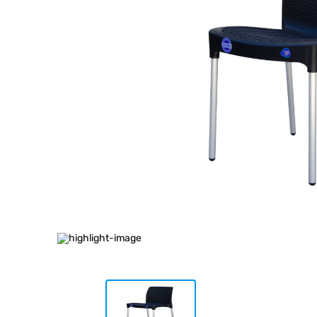
10
.
cocina