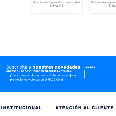
Precio sin impuestos nacionales
Precio sin impue
$ 592.148
$ 48
Suscribite a
nuestras novedades
NOMBRE
OBTENÉ 5% DE DESCUENTO EN TU PRIMERA COMPRA
¡Con tu suscripción enterate de todas las mejores
promociones y ofertas en D'RICCO.COM!
INSTITUCIONAL
ATENCIÓN AL CLIENTE