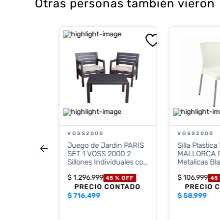
Otras personas también vieron
FE
lástico
E Miami
l
 %
OFF
CONTADO
VOSS2000
VOSS2000
Juego de Jardin PARIS
Silla Plasti
stos nacionales
SET 1 VOSS 2000 2
MALLORCA P
.156
Sillones Individuales con
Metalicas Bl
Mesa Auxiliar Grafito
$
1
.
296
.
999
$
106
.
999
45 %
OFF
45
PRECIO CONTADO
PRECIO 
$
716.499
$
58.999