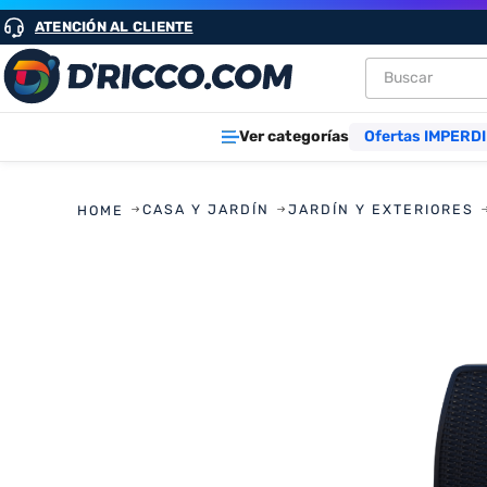
ATENCIÓN AL CLIENTE
Buscar
TÉRMINOS M
Ver categorías
Ofertas IMPERDI
1
.
heladeras
2
.
lavarropa
CASA Y JARDÍN
JARDÍN Y EXTERIORES
3
.
aires
4
.
cocinas
5
.
heladera
6
.
microond
7
.
tv
8
.
termotan
9
.
freidora ai