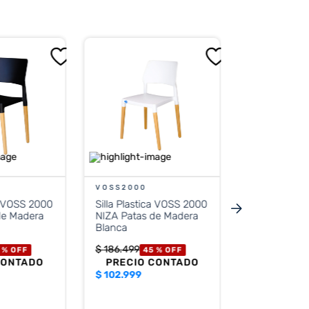
GARDEN LI
Silla Plásti
LIFE Pasade
$
61
.
799
45 
PRECIO 
$
33.999
VOSS2000
ca VOSS 2000
Silla Plastica VOSS 2000
Precio sin impue
$ 28
de Madera
NIZA Patas de Madera
Blanca
$
186
.
499
 %
OFF
45 %
OFF
CONTADO
PRECIO CONTADO
$
102.999