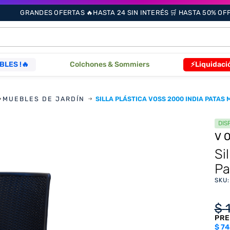
GRANDES OFERTAS 🔥HASTA 24 SIN INTERÉS 🛒 HASTA 50% OFF 
ÁS BUSCADOS
BLES !🔥
Colchones & Sommiers
⚡Liquidaci
s
MUEBLES DE JARDÍN
SILLA PLÁSTICA VOSS 2000 INDIA PATAS
DIS
V
Si
Pa
as
SKU
que
$
PRE
re
$
74