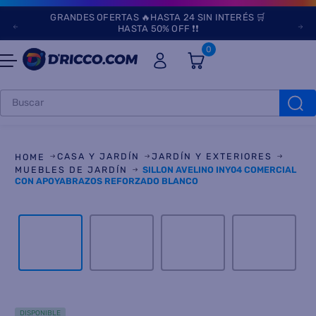
GRANDES OFERTAS 🔥HASTA 24 SIN INTERÉS 🛒
HASTA 50% OFF ❗❗
0
Buscar
TÉRMINOS MÁS
BUSCADOS
CASA Y JARDÍN
JARDÍN Y EXTERIORES
1
.
heladeras
MUEBLES DE JARDÍN
SILLON AVELINO INY04 COMERCIAL
CON APOYABRAZOS REFORZADO BLANCO
2
.
aires
3
.
lavarropas
4
.
cocinas
5
.
microondas
6
.
tv
DISPONIBLE
7
.
termotanque