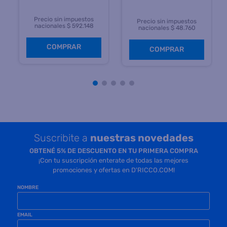
Precio sin impuestos
Precio sin impuestos
nacionales $ 592.148
nacionales $ 48.760
COMPRAR
COMPRAR
Suscribite a
nuestras novedades
OBTENÉ 5% DE DESCUENTO EN TU PRIMERA COMPRA
¡Con tu suscripción enterate de todas las mejores
promociones y ofertas en D'RICCO.COM!
NOMBRE
EMAIL