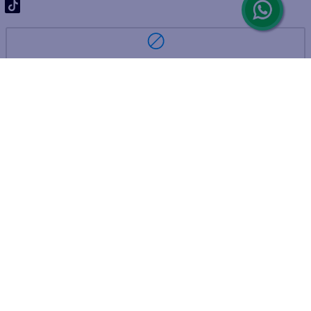
ARREPENTIMIENTO DE COMPRA
DEVOLUCIÓN DE COMPRA
Por fallas, rotura o disconformidad
© 2025 D'Ricco • Acción Mercantil S.A. • Todos los derechos
reservados.