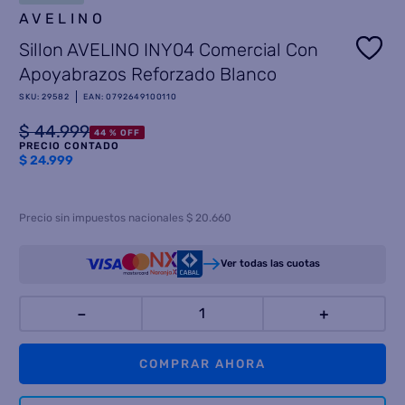
AVELINO
8
.
heladera
Sillon AVELINO INY04 Comercial Con
9
.
freidora aire
Apoyabrazos Reforzado Blanco
10
.
placard
SKU
:
29582
EAN
:
0792649100110
$
44
.
999
44 %
OFF
PRECIO CONTADO
$
24.999
Precio sin impuestos nacionales $ 20.660
Ver todas las cuotas
－
＋
COMPRAR AHORA