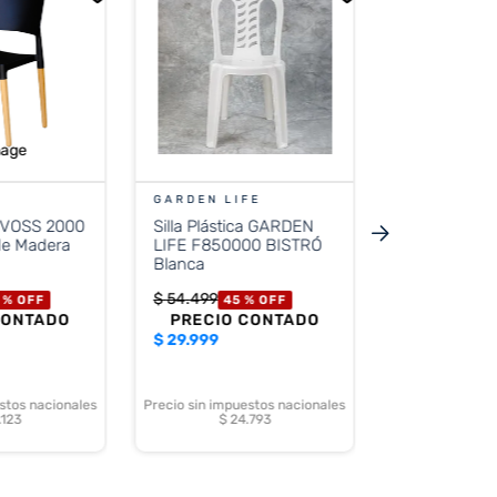
VOSS2000
Mesa de Ca
INDONESIA 
Ratan Grafit
de Vidrio
$
839
.
799
45
PRECIO 
$
463.799
GARDEN LIFE
ca VOSS 2000
Silla Plástica GARDEN
Precio sin impue
de Madera
LIFE F850000 BISTRÓ
$ 383
Blanca
$
54
.
499
 %
OFF
45 %
OFF
CONTADO
PRECIO CONTADO
$
29.999
stos nacionales
Precio sin impuestos nacionales
.123
$ 24.793