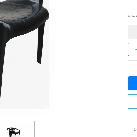
Preci
C