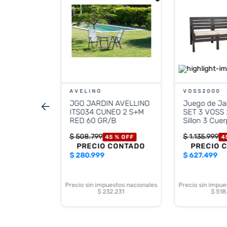
FE
 Life
rpo Blanco
 %
OFF
CONTADO
AVELINO
VOSS2000
JGO JARDIN AVELLINO
Juego de Ja
stos nacionales
.784
ITS034 CUNEO 2 S+M
SET 3 VOSS 
RED 60 GR/B
Sillon 3 Cuer
$
508
.
799
$
1
.
135
.
999
45 %
OFF
4
PRECIO CONTADO
PRECIO 
$
280.999
$
627.499
Precio sin impuestos nacionales
Precio sin impue
$ 232.231
$ 518