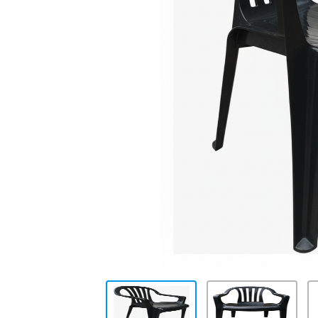
10
.
placard