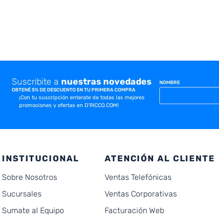
Suscribite a
nuestras novedades
NOMBRE
OBTENÉ 5% DE DESCUENTO EN TU PRIMERA COMPRA
¡Con tu suscripción enterate de todas las mejores
promociones y ofertas en D'RICCO.COM!
INSTITUCIONAL
ATENCIÓN AL CLIENTE
Sobre Nosotros
Ventas Telefónicas
Sucursales
Ventas Corporativas
Sumate al Equipo
Facturación Web