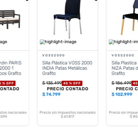
VOSS2000
VOSS2000
rdin PARIS
Silla Plástica VOSS 2000
Silla Plasti
2000 1
INDIA Patas Metálicas
NIZA Patas 
pos Grafito
Grafito
Grafito
$
135
.
499
$
186
.
499
5 %
OFF
45 %
OFF
45
CONTADO
PRECIO CONTADO
PRECIO 
$
74.799
$
102.999
stos nacionales
Precio sin impuestos nacionales
Precio sin impue
.594
$ 61.817
$ 85