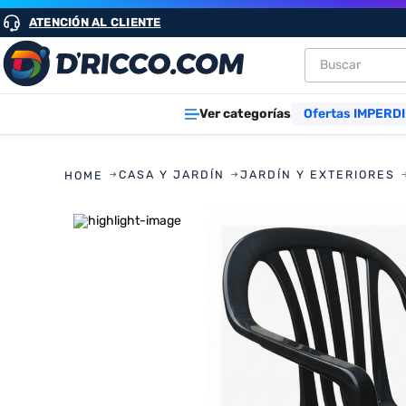
ATENCIÓN AL CLIENTE
Buscar
TÉRMINOS M
Ver categorías
Ofertas IMPERDI
1
.
heladeras
2
.
aires
CASA Y JARDÍN
JARDÍN Y EXTERIORES
3
.
lavarropa
4
.
cocinas
5
.
microond
6
.
tv
7
.
termotan
8
.
heladera
9
.
freidora ai