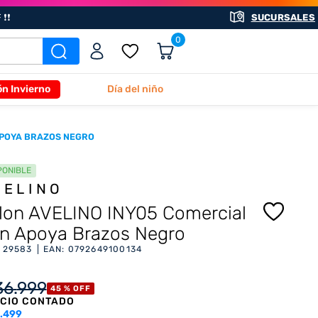
❗❗
SUCURSALES
0
ón Invierno
Día del niño
APOYA BRAZOS NEGRO
PONIBLE
VELINO
llon AVELINO INY05 Comercial
n Apoya Brazos Negro
:
29583
EAN
:
0792649100134
36
.
999
45 %
OFF
CIO CONTADO
.499