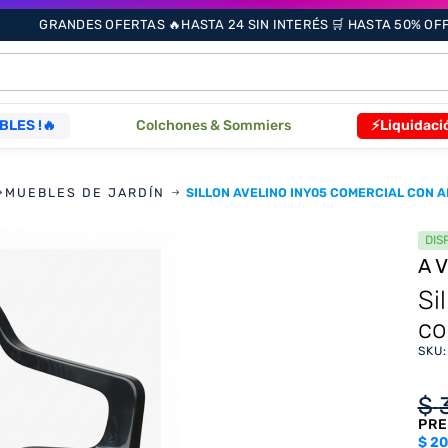
GRANDES OFERTAS 🔥HASTA 24 SIN INTERÉS 🛒 HASTA 50% OFF 
ÁS BUSCADOS
BLES !🔥
Colchones & Sommiers
⚡Liquidaci
MUEBLES DE JARDÍN
SILLON AVELINO INY05 COMERCIAL CON 
s
DIS
A
as
Si
co
SKU
que
$
PRE
re
$
20