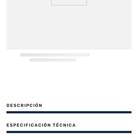
8
.
freidora aire
9
.
cocina
10
.
placard
DESCRIPCIÓN
ESPECIFICACIÓN TÉCNICA