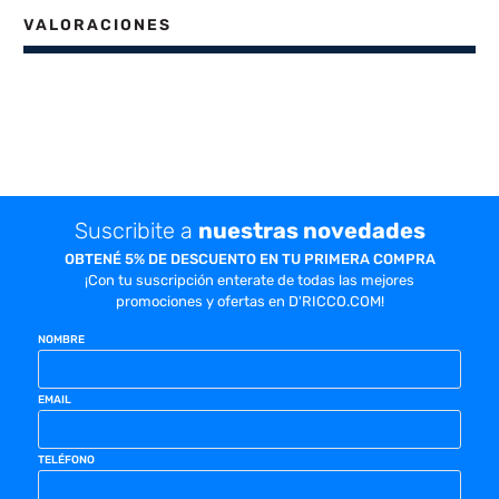
VALORACIONES
Suscribite a
nuestras novedades
OBTENÉ 5% DE DESCUENTO EN TU PRIMERA COMPRA
¡Con tu suscripción enterate de todas las mejores
promociones y ofertas en D'RICCO.COM!
NOMBRE
EMAIL
TELÉFONO