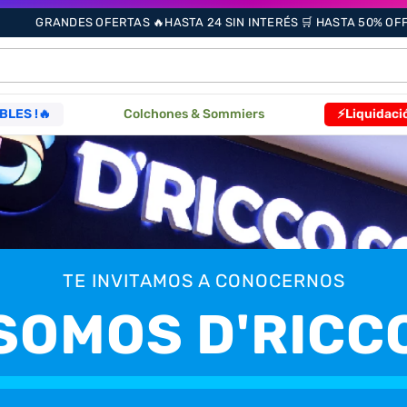
GRANDES OFERTAS 🔥HASTA 24 SIN INTERÉS 🛒 HASTA 50% OFF 
ÁS BUSCADOS
BLES !🔥
Colchones & Sommiers
⚡Liquidaci
s
as
TE INVITAMOS A CONOCERNOS
SOMOS D'RICC
que
------
re