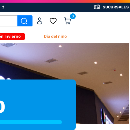
❗❗
SUCURSALES
0
ón Invierno
Día del niño
O