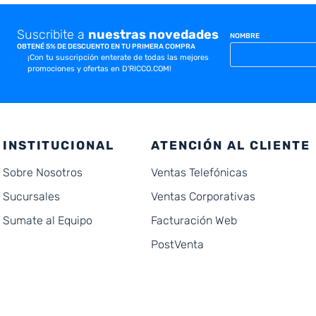
Suscribite a
nuestras novedades
NOMBRE
OBTENÉ 5% DE DESCUENTO EN TU PRIMERA COMPRA
¡Con tu suscripción enterate de todas las mejores
promociones y ofertas en D'RICCO.COM!
INSTITUCIONAL
ATENCIÓN AL CLIENTE
Sobre Nosotros
Ventas Telefónicas
Sucursales
Ventas Corporativas
Sumate al Equipo
Facturación Web
PostVenta