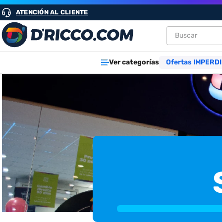
ATENCIÓN AL CLIENTE
Buscar
TÉRMINOS M
Ver categorías
Ofertas IMPERDI
1
.
heladeras
2
.
lavarropa
3
.
aires
4
.
cocinas
5
.
microond
6
.
tv
7
.
heladera
8
.
termotan
9
.
freidora ai