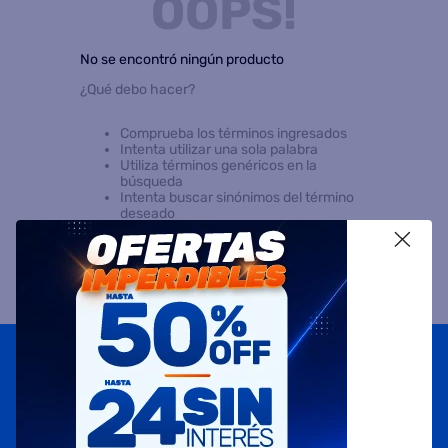
OOPS!
8
.
termotanque
No se encontró ningún producto
9
.
freidora aire
¿Qué debo hacer?
10
.
cocina
Comprueba los términos ingresados
Intenta utilizar una sola palabra
Utiliza términos genéricos en la
búsqueda
Intenta buscar sinónimos del término
deseado
X
Suscribite a
nuestras novedades
OBTENÉ 5% DE DESCUENTO EN TU PRIMERA COMPRA
¡Con tu suscripción enterate de todas las mejores
promociones y ofertas en D'RICCO.COM!