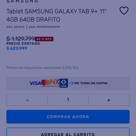
SAMSUNG
Tablet SAMSUNG GALAXY TAB 9+ 11"
8
.
termotanque
4GB 64GB GRAFITO
9
.
freidora aire
SKU
:
692213
EAN
:
9999999999999
10
.
cocina
$
1
.
129
.
799
45 %
OFF
PRECIO CONTADO
$
623.999
Precio sin impuestos nacionales $ 515.702
Ver todas las cuotas
－
＋
COMPRAR AHORA
AGREGAR AL CARRITO