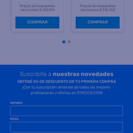
Precio sin impuestos
Precio sin impuestos
nacionales $ 122.974
nacionales $ 515.702
COMPRAR
COMPRAR
Suscribite a
nuestras novedades
OBTENÉ 5% DE DESCUENTO EN TU PRIMERA COMPRA
¡Con tu suscripción enterate de todas las mejores
promociones y ofertas en D'RICCO.COM!
NOMBRE
EMAIL