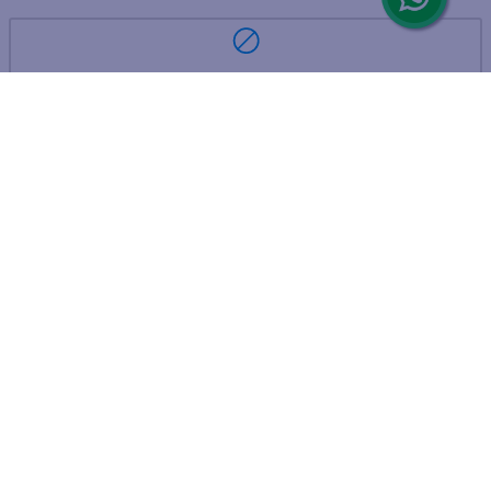
ARREPENTIMIENTO DE COMPRA
DEVOLUCIÓN DE COMPRA
Por fallas, rotura o disconformidad
© 2025 D'Ricco • Acción Mercantil S.A. • Todos los derechos
reservados.