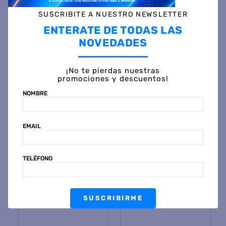
SUSCRIBITE A NUESTRO NEWSLETTER
Otras personas también vieron
ENTERATE DE TODAS LAS
NOVEDADES
¡No te pierdas nuestras
promociones y descuentos!
NOMBRE
EMAIL
PHILCO
SAMSUNG
Tablet PHILCO
Tablet SAMSUNG GALAXY
TELÉFONO
94TP7A464DFE STAR
TAB 9+ 11" 4GB 64GB
WARS 7" 4GB 64GB
GRAFITO
$
269
.
499
$
1
.
129
.
799
45 %
OFF
45 %
OFF
PRECIO CONTADO
PRECIO CONTADO
SUSCRIBIRME
$
148.799
$
623.999