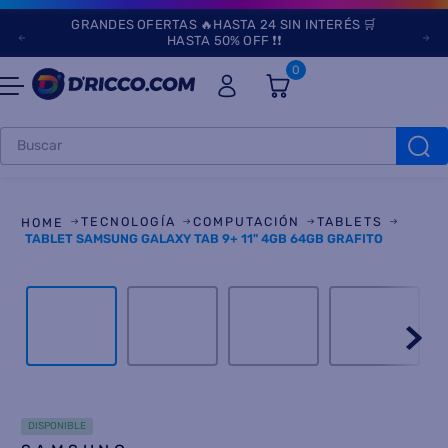
GRANDES OFERTAS 🔥HASTA 24 SIN INTERÉS 🛒
HASTA 50% OFF ❗❗
0
Buscar
TÉRMINOS MÁS
BUSCADOS
TECNOLOGÍA
COMPUTACIÓN
TABLETS
1
.
heladeras
TABLET SAMSUNG GALAXY TAB 9+ 11" 4GB 64GB GRAFITO
2
.
lavarropas
3
.
aires
4
.
cocinas
5
.
heladera
6
.
microondas
DISPONIBLE
7
.
tv