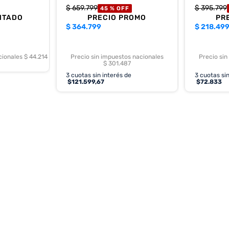
$
659
.
799
$
395
.
799
45 %
OFF
NTADO
PRECIO PROMO
PR
$
364.799
$
218.49
cionales $ 44.214
Precio sin impuestos nacionales
Precio sin
$ 301.487
3
cuotas sin interés de
3
cuotas sin
$
121.599,67
$
72.833