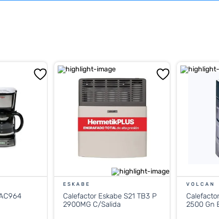
ESKABE
VOLCAN
 AC964
Calefactor Eskabe S21 TB3 P
Calefacto
2900MG C/Salida
2500 Gn E