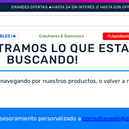
GRANDES OFERTAS 🔥HASTA 24 SIN INTERÉS 🛒 HASTA 50% OFF 
ÁS BUSCADOS
BLES !🔥
Colchones & Sommiers
⚡Liquidaci
TRAMOS LO QUE EST
BUSCANDO!
s
 navegando por nuestros productos, o volver a re
as
que
 asesoramiento personalizado a
consultasweb@dr
re