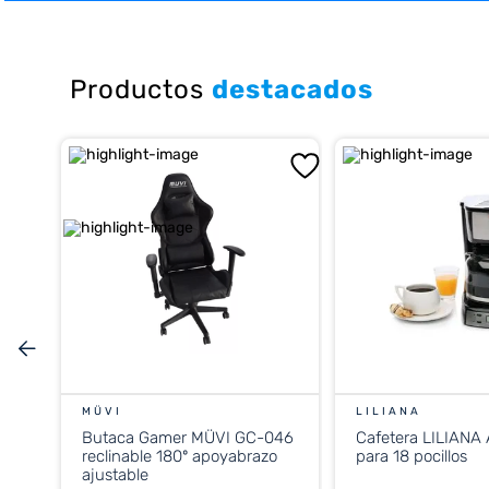
10
.
placard
Productos
destacados
MÜVI
LILIANA
Butaca Gamer MÜVI GC-046
Cafetera LILIANA
reclinable 180º apoyabrazo
para 18 pocillos
ajustable