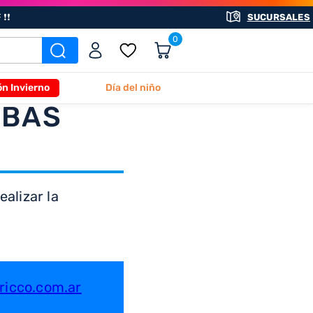
❗❗
SUCURSALES
0
ón Invierno
Día del niño
ABAS
alizar la
icco.com.ar