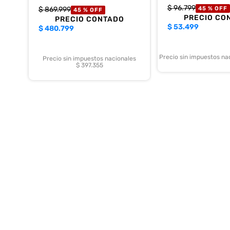
$
96
.
799
$
869
.
999
45 %
OFF
45 %
OFF
PRECIO CO
PRECIO CONTADO
$
53.499
$
480.799
Precio sin impuestos na
Precio sin impuestos nacionales
$ 397.355