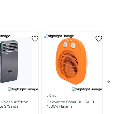
BÖHER
r Volcan 42516Vn
Caloventor Böher BH-CAL01
e S/Salida
1800W Naranja