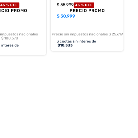
$
55
.
999
45 %
OFF
45 %
OFF
ECIO PROMO
PRECIO PROMO
9
$
30.999
 impuestos nacionales
Precio sin impuestos nacionales $ 25.619
$ 180.578
3
cuotas sin interés de
 interés de
$
10.333