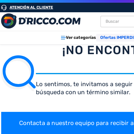
ATENCIÓN AL CLIENTE
Buscar
TÉRMINOS M
Ver categorías
Ofertas IMPERDI
1
.
heladeras
¡NO ENCON
2
.
aires
3
.
lavarropa
4
.
cocinas
Lo sentimos, te invitamos a seguir
5
.
microond
búsqueda con un término similar.
6
.
tv
7
.
termotan
8
.
heladera
Contacta a nuestro equipo para recibir
9
.
freidora ai