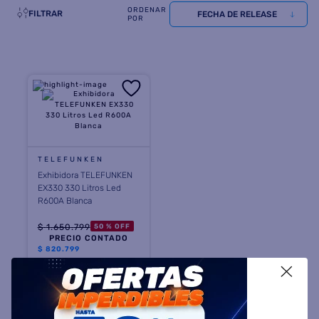
FILTRAR
FECHA DE RELEASE
8
.
termotanque
9
.
freidora aire
10
.
cocina
TELEFUNKEN
Exhibidora TELEFUNKEN
EX330 330 Litros Led
R600A Blanca
$
1
.
650
.
799
50 %
OFF
PRECIO CONTADO
$
820.799
X
Precio sin impuestos
nacionales $ 678.346