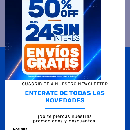
COMPRAR
Suscribite a
nuestras novedades
OBTENÉ 5% DE DESCUENTO EN TU PRIMERA COMPRA
¡Con tu suscripción enterate de todas las mejores
promociones y ofertas en D'RICCO.COM!
SUSCRIBITE A NUESTRO NEWSLETTER
NOMBRE
ENTERATE DE TODAS LAS
NOVEDADES
EMAIL
TELÉFONO
¡No te pierdas nuestras
promociones y descuentos!
NOMBRE