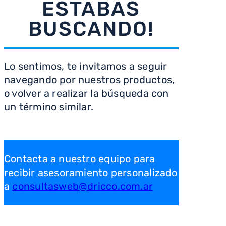
ESTABAS
8
.
termotanque
BUSCANDO!
9
.
freidora aire
10
.
cocina
Lo sentimos, te invitamos a seguir
navegando por nuestros productos,
o volver a realizar la búsqueda con
un término similar.
Contacta a nuestro equipo para
recibir asesoramiento personalizado
a
consultasweb@dricco.com.ar