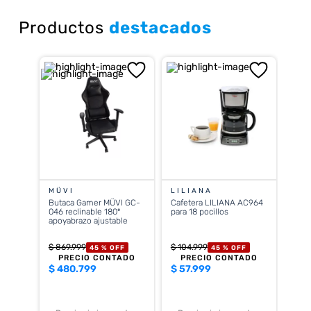
Productos
destacados
MÜVI
LILIANA
Butaca Gamer MÜVI GC-
Cafetera LILIANA AC964
046 reclinable 180º
para 18 pocillos
apoyabrazo ajustable
$
869
.
999
$
104
.
999
45 %
OFF
45 %
OFF
PRECIO CONTADO
PRECIO CONTADO
$
480.799
$
57.999