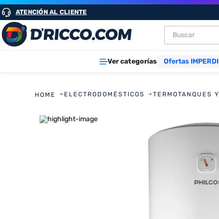
ATENCIÓN AL CLIENTE
Buscar
TÉRMINOS M
Ver categorías
Ofertas IMPERDI
1
.
heladeras
2
.
lavarropa
ELECTRODOMÉSTICOS
TERMOTANQUES Y
3
.
aires
4
.
cocinas
5
.
heladera
6
.
microond
7
.
tv
8
.
termotan
9
.
freidora ai