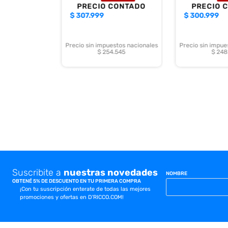
PRECIO CONTADO
PRECIO 
$
307.999
$
300.999
Precio sin impuestos nacionales
Precio sin impue
$ 254.545
$ 248
Suscribite a
nuestras novedades
NOMBRE
OBTENÉ 5% DE DESCUENTO EN TU PRIMERA COMPRA
¡Con tu suscripción enterate de todas las mejores
promociones y ofertas en D'RICCO.COM!