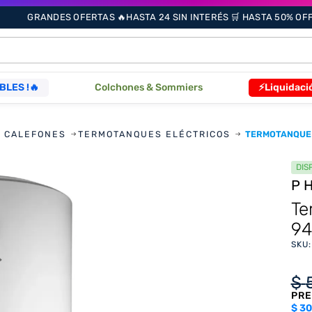
GRANDES OFERTAS 🔥HASTA 24 SIN INTERÉS 🛒 HASTA 50% OFF 
ÁS BUSCADOS
BLES !🔥
Colchones & Sommiers
⚡Liquidaci
s
 CALEFONES
TERMOTANQUES ELÉCTRICOS
TERMOTANQUE 
DIS
P
Te
94
as
SKU
que
$
PRE
re
$
30