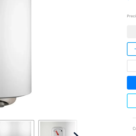
Preci
C