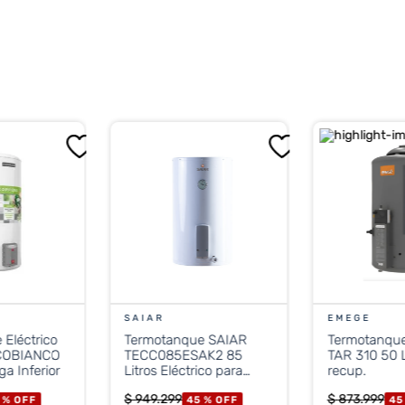
cm de diámetro × 46.5 cm de profundidad
SAIAR
EMEGE
Eléctrico
Termotanque SAIAR
Termotanqu
COBIANCO
TECC085ESAK2 85
TAR 310 50 L gas alta
ga Inferior
Litros Eléctrico para
recup.
Colgar
$
949
.
299
$
873
.
999
 %
OFF
45 %
OFF
45