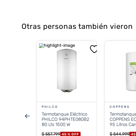
Medidas:
79.5 cm de alto × 54.5 
Otras personas también vieron
Peso vacío:
25 kg
Eficiencia Energética:
Clase C
Eléctrico
SZ65 65L
5
%
OFF
ONTADO
.999
PHILCO
COPPENS
3.950
Termotanque Eléctrico
Termotanque 
stos nacionales
PHILCO 94PHTE080B2
COPPENS E
.421
80 Lts 1500 W
95 Litros Car
$
557
.
799
$
544
.
999
45 %
OFF
45