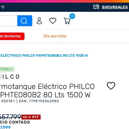
❗❗
SUCURSALES
0
ón Invierno
Día del niño
ELÉCTRICO PHILCO 94PHTE080B2 80 LTS 1500 W
PONIBLE
HILCO
rmotanque Eléctrico PHILCO
PHTE080B2 80 Lts 1500 W
:
250181
EAN
:
7798192362985
557
.
799
45 %
OFF
CIO CONTADO
7.999