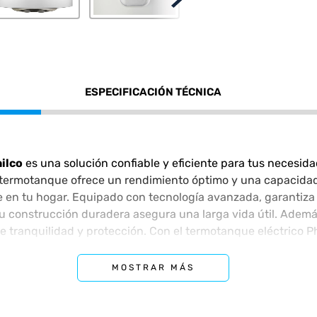
ESPECIFICACIÓN TÉCNICA
ilco
es una solución confiable y eficiente para tus necesid
termotanque ofrece un rendimiento óptimo y una capacidad s
 en tu hogar. Equipado con tecnología avanzada, garantiza
u construcción duradera asegura una larga vida útil. Ademá
e tranquilidad y protección. Con el termotanque eléctrico Ph
ciencia y comodidad.
MOSTRAR MÁS
do como 80 litros)