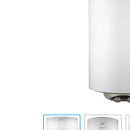
10
.
cocina