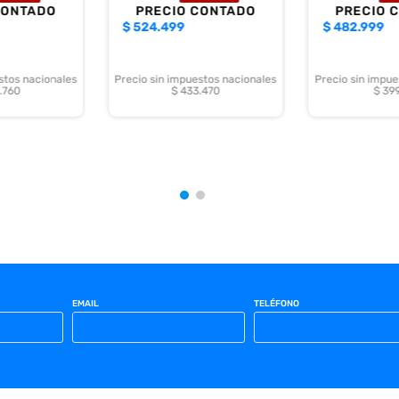
CONTADO
PRECIO CONTADO
PRECIO 
$
524.499
$
482.999
stos nacionales
Precio sin impuestos nacionales
Precio sin impue
.760
$ 433.470
$ 399
EMAIL
TELÉFONO