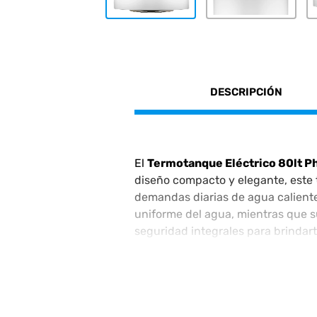
DESCRIPCIÓN
El
Termotanque Eléctrico 80lt Ph
diseño compacto y elegante, este 
demandas diarias de agua caliente
uniforme del agua, mientras que s
seguridad integrales para brindart
siempre que la necesites, con efi
Potencia:
1500 W
Capacidad:
73 litros (comercializa