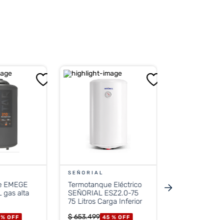
SEÑORIAL
Termotanque
SEÑORIAL T
30 Litros
$
529
.
499
45
PRECIO 
$
292.499
SEÑORIAL
e EMEGE
Termotanque Eléctrico
Precio sin impue
SEÑORIAL ESZ2.0-75
$ 241
75 Litros Carga Inferior
$
653
.
499
 %
OFF
45 %
OFF