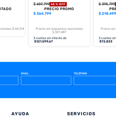
$
659
.
799
$
395
.
799
45 %
OFF
NTADO
PRECIO PROMO
PR
$
364.799
$
218.49
cionales $ 44.214
Precio sin impuestos nacionales
Precio sin
$ 301.487
3
cuotas sin interés de
3
cuotas sin
$
121.599,67
$
72.833
EMAIL
TELÉFONO
AYUDA
SERVICIOS