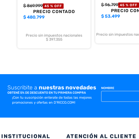
$
96
.
799
$
869
.
999
45 %
OFF
45 %
OFF
PRECIO CO
PRECIO CONTADO
$
53.499
$
480.799
Precio sin impuestos na
Precio sin impuestos nacionales
$ 397.355
Suscribite a
nuestras novedades
NOMBRE
OBTENÉ 5% DE DESCUENTO EN TU PRIMERA COMPRA
¡Con tu suscripción enterate de todas las mejores
promociones y ofertas en D'RICCO.COM!
INSTITUCIONAL
ATENCIÓN AL CLIENTE