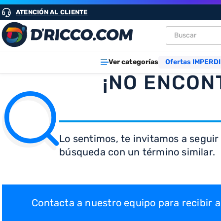
ATENCIÓN AL CLIENTE
Buscar
TÉRMINOS M
Ver categorías
Ofertas IMPERDI
1
.
heladeras
¡NO ENCON
2
.
aires
3
.
lavarropa
4
.
cocinas
Lo sentimos, te invitamos a seguir
5
.
microond
búsqueda con un término similar.
6
.
tv
7
.
termotan
8
.
freidora ai
Contacta a nuestro equipo para recibir
9
.
cocina