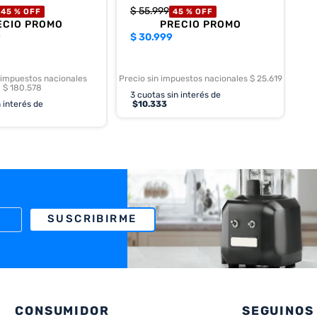
$
55
.
999
45 %
OFF
45 %
OFF
ECIO PROMO
PRECIO PROMO
9
$
30.999
 impuestos nacionales
Precio sin impuestos nacionales $ 25.619
$ 180.578
3
cuotas sin interés de
 interés de
$
10.333
SUSCRIBIRME
CONSUMIDOR
SEGUINOS