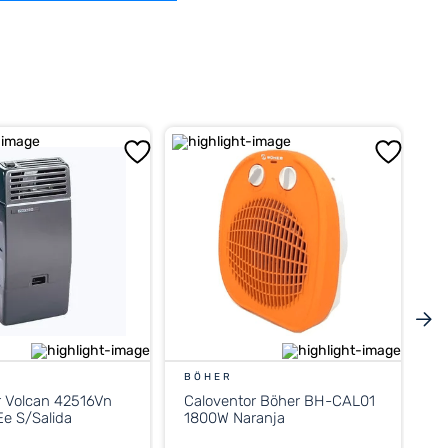
BÖHER
r Volcan 42516Vn
Caloventor Böher BH-CAL01
e S/Salida
1800W Naranja