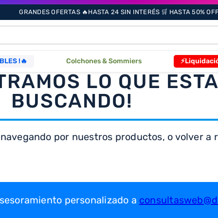
GRANDES OFERTAS 🔥HASTA 24 SIN INTERÉS 🛒 HASTA 50% OFF 
ÁS BUSCADOS
BLES !🔥
Colchones & Sommiers
⚡Liquidaci
TRAMOS LO QUE EST
BUSCANDO!
s
 navegando por nuestros productos, o volver a re
as
que
re
 asesoramiento personalizado a
consultasweb@dr