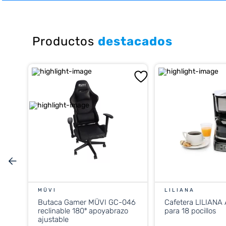
10
.
placard
Productos
destacados
MÜVI
LILIANA
Butaca Gamer MÜVI GC-046
Cafetera LILIANA
reclinable 180º apoyabrazo
para 18 pocillos
ajustable