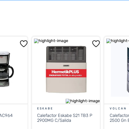
ESKABE
VOLCAN
 AC964
Calefactor Eskabe S21 TB3 P
Calefacto
2900MG C/Salida
2500 Gn E