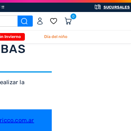
❗❗
SUCURSALES
0
ón Invierno
Día del niño
ABAS
alizar la
icco.com.ar