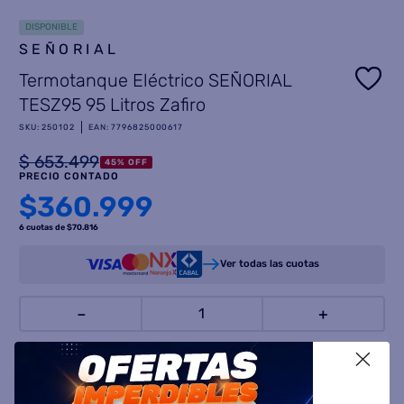
DISPONIBLE
8
.
termotanque
SEÑORIAL
9
.
freidora aire
Termotanque Eléctrico SEÑORIAL
10
.
placard
TESZ95 95 Litros Zafiro
SKU
:
250102
EAN
:
7796825000617
$
653
.
499
45
%
OFF
PRECIO CONTADO
$
360.999
6 cuotas
de $
70.816
Ver todas las cuotas
－
＋
X
COMPRAR AHORA