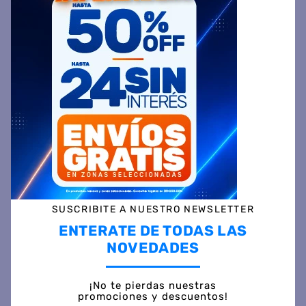
AGREGAR AL CARRITO
Comparte
Ingresa tu Código Postal y Calcula tu Entrega
DESCRIPCIÓN
SUSCRIBITE A NUESTRO NEWSLETTER
ENTERATE DE TODAS LAS
ESPECIFICACIÓN TÉCNICA
NOVEDADES
VALORACIONES
¡No te pierdas nuestras
promociones y descuentos!