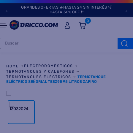
GRANDES OFERTAS 🔥HASTA 24 SIN INTERÉS 🛒
HASTA 50% OFF ❗❗
0
Buscar
TÉRMINOS MÁS
BUSCADOS
ELECTRODOMÉSTICOS
1
.
heladeras
TERMOTANQUES Y CALEFONES
TERMOTANQUES ELÉCTRICOS
TERMOTANQUE
2
.
lavarropas
ELÉCTRICO SEÑORIAL TESZ95 95 LITROS ZAFIRO
3
.
aires
4
.
cocinas
5
.
microondas
6
.
tv
7
.
heladera