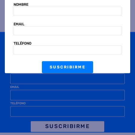
NOMBRE
EMAIL
Suscribite a
nuestras novedades
TELÉFONO
OBTENÉ 5% DE DESCUENTO EN TU PRIMERA COMPRA
¡Con tu suscripción enterate de todas las mejores
promociones y ofertas en D'RICCO.COM!
SUSCRIBIRME
NOMBRE
EMAIL
TELÉFONO
SUSCRIBIRME