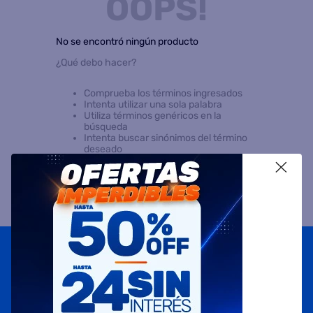
OOPS!
8
.
termotanque
No se encontró ningún producto
9
.
freidora aire
¿Qué debo hacer?
10
.
cocina
Comprueba los términos ingresados
Intenta utilizar una sola palabra
Utiliza términos genéricos en la
búsqueda
Intenta buscar sinónimos del término
deseado
X
Suscribite a
nuestras novedades
OBTENÉ 5% DE DESCUENTO EN TU PRIMERA COMPRA
¡Con tu suscripción enterate de todas las mejores
promociones y ofertas en D'RICCO.COM!