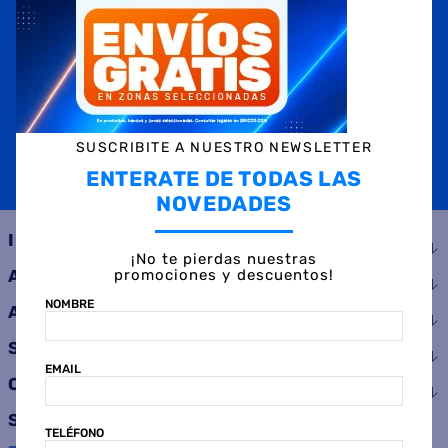
NOMBRE
EMAIL
TELÉFONO
SUSCRIBITE A NUESTRO NEWSLETTER
ENTERATE DE TODAS LAS
SUSCRIBIRME
NOVEDADES
INSTITUCIONAL
¡No te pierdas nuestras
promociones y descuentos!
AYUDA
NOMBRE
ATENCIÓN AL CLIENTE
SERVICIOS
EMAIL
CONSUMIDOR
SEGUINOS
TELÉFONO