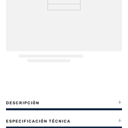
8
.
termotanque
9
.
freidora aire
10
.
placard
DESCRIPCIÓN
ESPECIFICACIÓN TÉCNICA