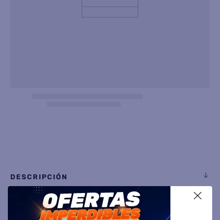
8
.
heladera
9
.
freidora aire
10
.
placard
DESCRIPCIÓN
X
ESPECIFICACIÓN TÉCNICA