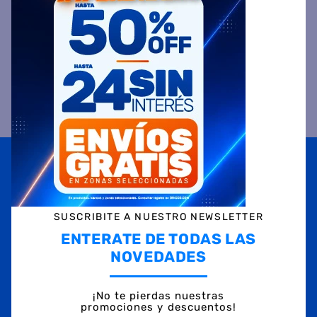
VALORACIONES
Suscribite a
nuestras novedades
OBTENÉ 5% DE DESCUENTO EN TU PRIMERA COMPRA
¡Con tu suscripción enterate de todas las mejores
promociones y ofertas en D'RICCO.COM!
SUSCRIBITE A NUESTRO NEWSLETTER
NOMBRE
ENTERATE DE TODAS LAS
NOVEDADES
EMAIL
¡No te pierdas nuestras
promociones y descuentos!
TELÉFONO