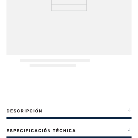
8
.
termotanque
9
.
freidora aire
10
.
cocina
DESCRIPCIÓN
ESPECIFICACIÓN TÉCNICA