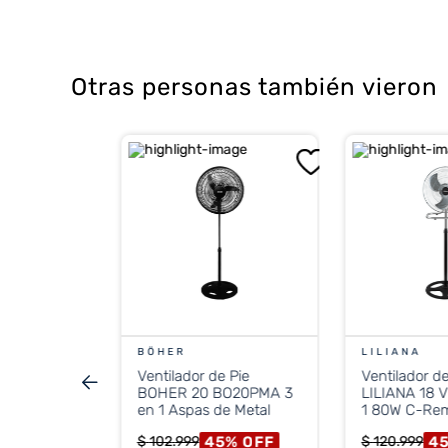
3 aspas metálicas
Color: negro
Cabezal oscilante y reclinable
Base estable y desmontable
Otras personas también vieron
Motor potente y silencioso
Ideal para quienes buscan rendimiento
ie LILIANA
 Cromado
er 3 Paletas
s
5
%
OFF
ONTADO
99
BÖHER
LILIANA
2.327
Ventilador de Pie
Ventilador de
stos nacionales
BOHER 20 BO20PMA 3
LILIANA 18 
.040
en 1 Aspas de Metal
1 80W C-Re
45
%
OFF
4
$
102
.
999
$
120
.
999