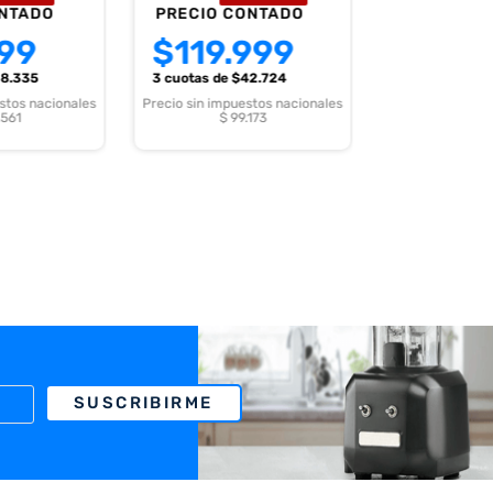
ONTADO
PRECIO CONTADO
99
$
119.999
18.335
3 cuotas
de $
42.724
stos nacionales
Precio sin impuestos nacionales
.561
$ 99.173
SUSCRIBIRME