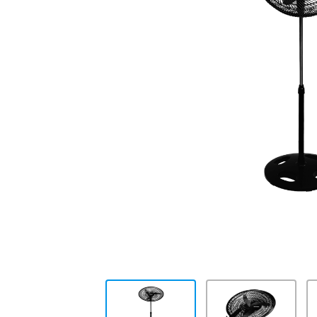
10
.
placard