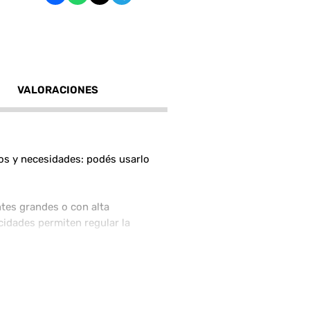
VALORACIONES
ios y necesidades: podés usarlo
ntes grandes o con alta
cidades permiten regular la