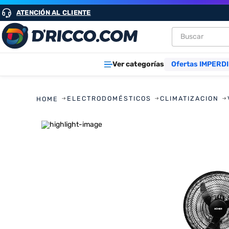
ATENCIÓN AL CLIENTE
Buscar
TÉRMINOS M
Ver categorías
Ofertas IMPERDI
1
.
heladeras
2
.
aires
ELECTRODOMÉSTICOS
CLIMATIZACION
3
.
lavarropa
4
.
cocinas
5
.
microond
6
.
tv
7
.
termotan
8
.
heladera
9
.
freidora ai