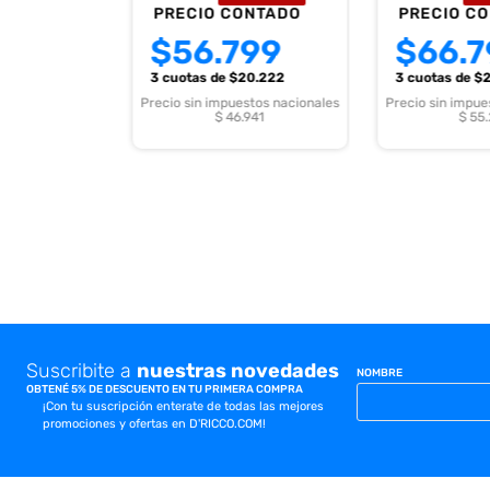
PRECIO CONTADO
PRECIO C
$
56.799
$
66.7
3 cuotas
de $
20.222
3 cuotas
de $
Precio sin impuestos nacionales
Precio sin impue
$ 46.941
$ 55
Suscribite a
nuestras novedades
NOMBRE
OBTENÉ 5% DE DESCUENTO EN TU PRIMERA COMPRA
¡Con tu suscripción enterate de todas las mejores
promociones y ofertas en D'RICCO.COM!