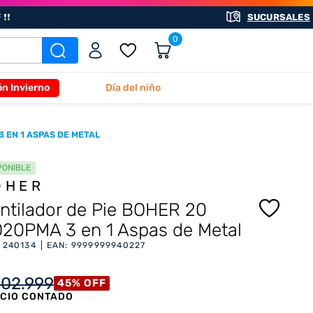
❗❗
SUCURSALES
0
ón Invierno
Día del niño
 EN 1 ASPAS DE METAL
PONIBLE
ÖHER
ntilador de Pie BOHER 20
20PMA 3 en 1 Aspas de Metal
:
240134
EAN
:
9999999940227
102
.
999
45
%
OFF
CIO CONTADO