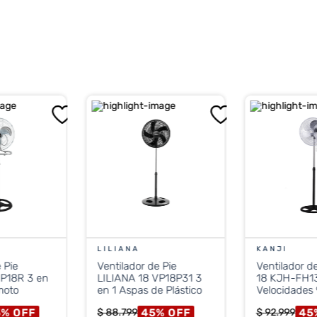
, durabilidad y flexibilidad en ventilación.
LILIANA
KANJI
 Pie
Ventilador de Pie
Ventilador d
VP18R 3 en
LILIANA 18 VP18P31 3
18 KJH-FH13
moto
en 1 Aspas de Plástico
Velocidades 90W
Paletas de M
5
%
OFF
45
%
OFF
45
$
88
.
799
$
92
.
999