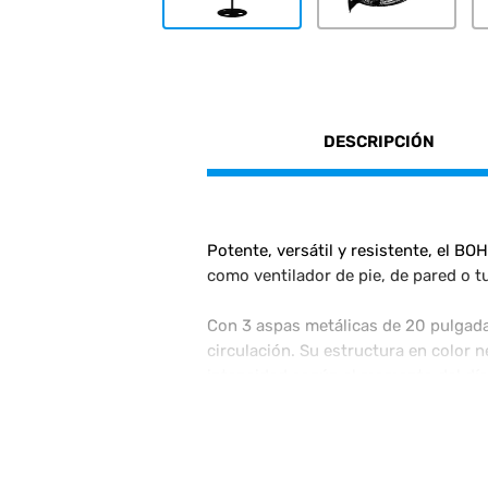
DESCRIPCIÓN
Potente, versátil y resistente, el B
como ventilador de pie, de pared o t
Con 3 aspas metálicas de 20 pulgadas
circulación. Su estructura en color 
intensidad según el momento del día
3 en 1: pie, pared y turbo
Diámetro de 20 pulgadas