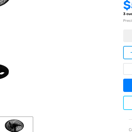
$
3 cu
Preci
C