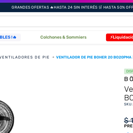
GRANDES OFERTAS 🔥HASTA 24 SIN INTERÉS 🛒 HASTA 50% OFF 
ÁS BUSCADOS
BLES !🔥
Colchones & Sommiers
⚡Liquidaci
VENTILADORES DE PIE
VENTILADOR DE PIE BOHER 20 BO20PMA 3
s
DIS
B
as
Ve
BO
SKU
que
$
PRE
re