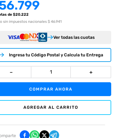
56.799
otas
de $
20.222
o sin impuestos nacionales $ 46.941
Ver todas las cuotas
Ingresa tu Código Postal y Calcula tu Entrega
－
＋
COMPRAR AHORA
AGREGAR AL CARRITO
omparte