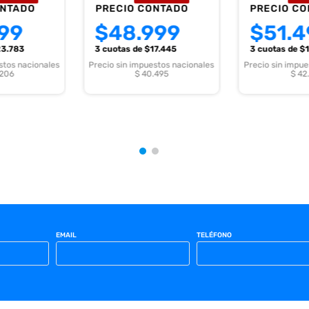
ONTADO
PRECIO CONTADO
PRECIO C
99
$
48.999
$
51.4
23.783
3 cuotas
de $
17.445
3 cuotas
de $
stos nacionales
Precio sin impuestos nacionales
Precio sin impue
.206
$ 40.495
$ 42
EMAIL
TELÉFONO