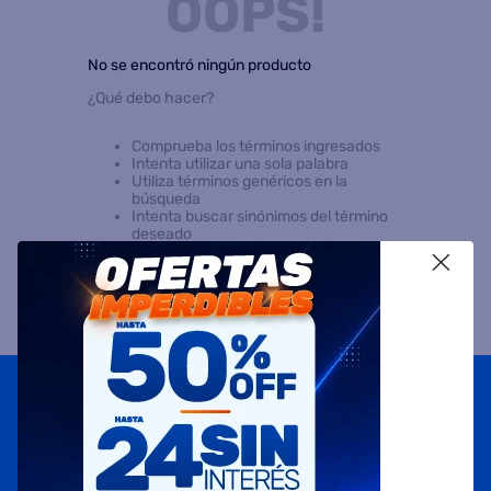
OOPS!
8
.
heladera
No se encontró ningún producto
9
.
freidora aire
¿Qué debo hacer?
10
.
placard
Comprueba los términos ingresados
Intenta utilizar una sola palabra
Utiliza términos genéricos en la
búsqueda
Intenta buscar sinónimos del término
deseado
X
Suscribite a
nuestras novedades
OBTENÉ 5% DE DESCUENTO EN TU PRIMERA COMPRA
¡Con tu suscripción enterate de todas las mejores
promociones y ofertas en D'RICCO.COM!