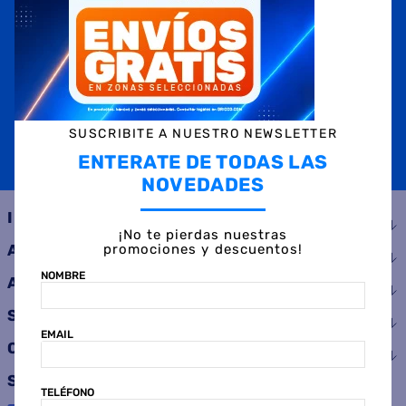
NOMBRE
EMAIL
TELÉFONO
SUSCRIBITE A NUESTRO NEWSLETTER
ENTERATE DE TODAS LAS
SUSCRIBIRME
NOVEDADES
INSTITUCIONAL
¡No te pierdas nuestras
promociones y descuentos!
AYUDA
NOMBRE
ATENCIÓN AL CLIENTE
SERVICIOS
EMAIL
CONSUMIDOR
SEGUINOS
TELÉFONO