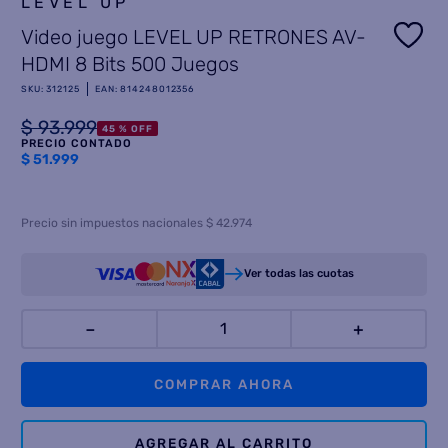
LEVEL UP
Video juego LEVEL UP RETRONES AV-
8
.
termotanque
HDMI 8 Bits 500 Juegos
9
.
freidora aire
SKU
:
312125
EAN
:
814248012356
10
.
cocina
$
93
.
999
45 %
OFF
PRECIO CONTADO
$
51.999
Precio sin impuestos nacionales $ 42.974
Ver todas las cuotas
－
＋
COMPRAR AHORA
AGREGAR AL CARRITO