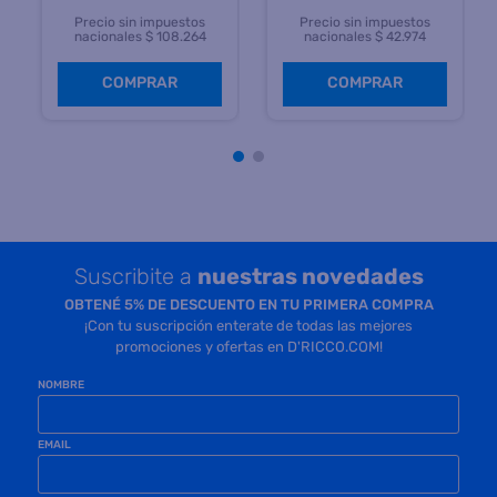
Precio sin impuestos
Precio sin impuestos
nacionales $ 108.264
nacionales $ 42.974
COMPRAR
COMPRAR
Suscribite a
nuestras novedades
OBTENÉ 5% DE DESCUENTO EN TU PRIMERA COMPRA
¡Con tu suscripción enterate de todas las mejores
promociones y ofertas en D'RICCO.COM!
NOMBRE
EMAIL