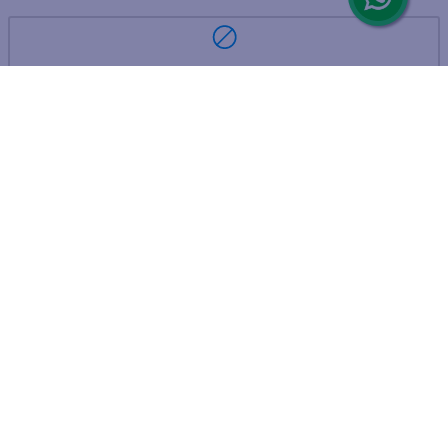
ARREPENTIMIENTO DE COMPRA
DEVOLUCIÓN DE COMPRA
Por fallas, rotura o disconformidad
© 2025 D'Ricco • Acción Mercantil S.A. • Todos los derechos
reservados.