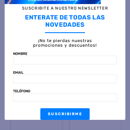
SUSCRIBITE A NUESTRO NEWSLETTER
Otras personas también vieron
ENTERATE DE TODAS LAS
NOVEDADES
¡No te pierdas nuestras
promociones y descuentos!
NOMBRE
EMAIL
LEVEL UP
LEVEL UP
Video juego LEVEL UP
Video juego LEVEL UP
TELÉFONO
PLAY LT Android Hdmi
RETRONES AV-HDMI 8 Bits
500 Juegos
$
236
.
999
$
93
.
999
45 %
OFF
45 %
OFF
PRECIO CONTADO
PRECIO CONTADO
SUSCRIBIRME
$
130.999
$
51.999