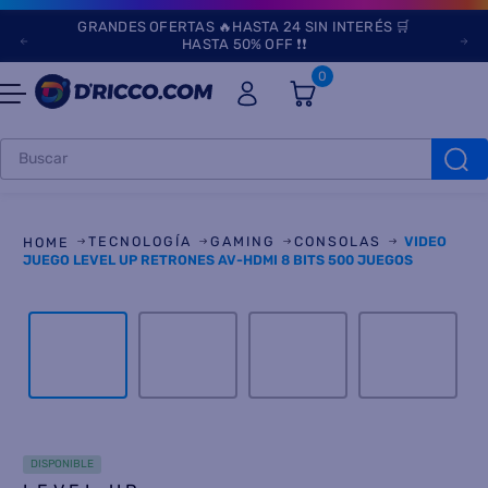
GRANDES OFERTAS 🔥HASTA 24 SIN INTERÉS 🛒
HASTA 50% OFF ❗❗
0
Buscar
TÉRMINOS MÁS
BUSCADOS
TECNOLOGÍA
GAMING
CONSOLAS
VIDEO
1
.
heladeras
JUEGO LEVEL UP RETRONES AV-HDMI 8 BITS 500 JUEGOS
2
.
lavarropas
3
.
aires
4
.
cocinas
5
.
heladera
6
.
microondas
DISPONIBLE
7
.
tv