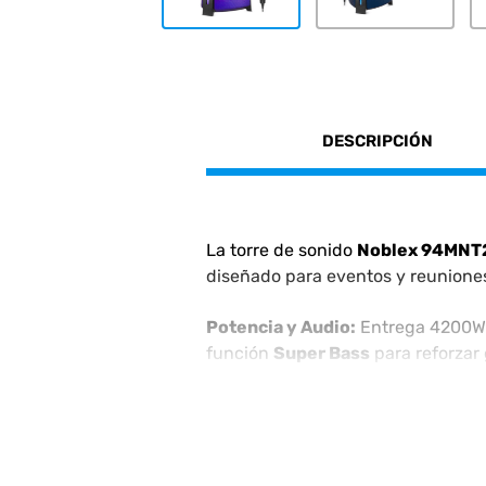
DESCRIPCIÓN
La torre de sonido
Noblex 94MNT
diseñado para eventos y reuniones 
Potencia y Audio:
Entrega 4200W 
función
Super Bass
para reforzar 
Conectividad:
Cuenta con
Blueto
memoria para 30 estaciones.
Funciones de Fiesta:
Tecnología