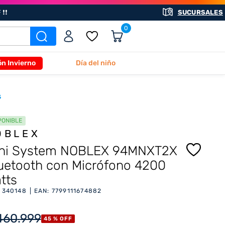
❗❗
SUCURSALES
0
ón Invierno
Día del niño
S
PONIBLE
OBLEX
ni System NOBLEX 94MNXT2X
uetooth con Micrófono 4200
tts
:
340148
EAN
:
7799111674882
460
.
999
45 %
OFF