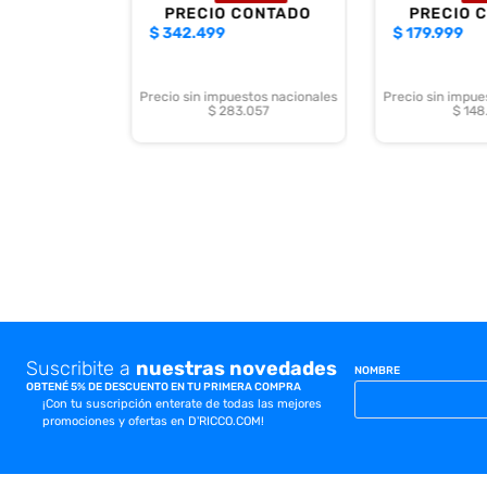
PRECIO CONTADO
PRECIO 
$
342.499
$
179.999
Precio sin impuestos nacionales
Precio sin impue
$ 283.057
$ 148
Suscribite a
nuestras novedades
NOMBRE
OBTENÉ 5% DE DESCUENTO EN TU PRIMERA COMPRA
¡Con tu suscripción enterate de todas las mejores
promociones y ofertas en D'RICCO.COM!