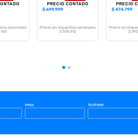
CONTADO
PRECIO CONTADO
PRECIO 
$
699.999
$
474.799
stos nacionales
Precio sin impuestos nacionales
Precio sin impue
.760
$ 578.512
$ 392
EMAIL
TELÉFONO