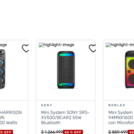
crófono con cable) y entrada para guitarra.
n
Voice FX
para modificar el tono de voz y control de eco par
recargable
con una autonomía estimada de hasta 8 horas y u
SONY
NOBLEX
m HARRISON
Mini System SONY SRS-
Mini Syste
ON
XV500/BCAR2 55W
94MNX1600 
00 Watts
Bluetooth
con Microfo
Watts
$
1
.
266
.
999
$
859
.
499
 %
OFF
45 %
OFF
45