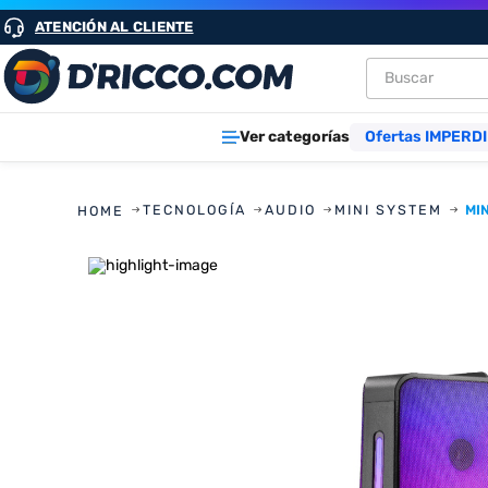
ATENCIÓN AL CLIENTE
Buscar
TÉRMINOS M
Ver categorías
Ofertas IMPERDI
1
.
heladeras
2
.
lavarropa
TECNOLOGÍA
AUDIO
MINI SYSTEM
MI
3
.
aires
4
.
cocinas
5
.
microond
6
.
tv
7
.
heladera
8
.
termotan
9
.
freidora ai