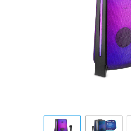
10
.
placard