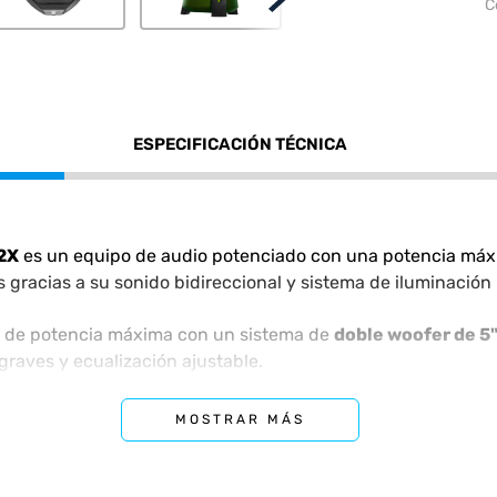
C
ESPECIFICACIÓN TÉCNICA
2X
es un equipo de audio potenciado con una potencia má
gracias a su sonido bidireccional y sistema de iluminación 
de potencia máxima con un sistema de
doble woofer de 5
graves y ecualización ajustable.
oth 5.3
, puerto USB para carga de dispositivos, entrada au
MOSTRAR MÁS
TWS Party Stereo
para conectar dos parlantes de forma in