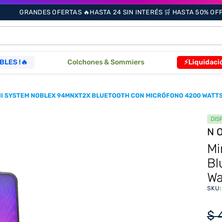
GRANDES OFERTAS 🔥HASTA 24 SIN INTERÉS 🛒 HASTA 50% OFF 
ÁS BUSCADOS
BLES !🔥
Colchones & Sommiers
⚡Liquidaci
s
NI SYSTEM NOBLEX 94MNXT2X BLUETOOTH CON MICRÓFONO 4200 WATT
DIS
N
as
Mi
Bl
Wa
SKU
que
re
$