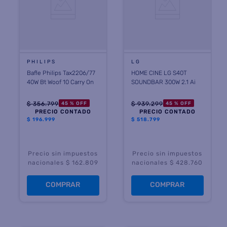
PHILIPS
LG
Bafle Philips Tax2206/77
HOME CINE LG S40T
40W Bt Woof 10 Carry On
SOUNDBAR 300W 2.1 Ai
$
356
.
799
$
939
.
299
45 %
OFF
45 %
OFF
PRECIO CONTADO
PRECIO CONTADO
$
196.999
$
518.799
Precio sin impuestos
Precio sin impuestos
nacionales $ 162.809
nacionales $ 428.760
COMPRAR
COMPRAR