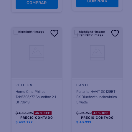
COMPRAR
COMPRAR
PHILIPS
HAVIT
Home Cine Philips
Parlante HAVIT SQ128BT-
Tab5305/77 Soundbar 2.1
BK Bluetooth Inalambrico
Bt 70W S
5 Watts
$
819
.
799
$
79
.
799
45 %
OFF
45 %
OFF
PRECIO CONTADO
PRECIO CONTADO
$
452.799
$
43.999