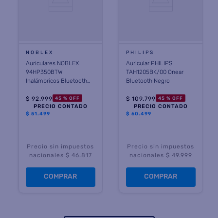
NOBLEX
PHILIPS
Auriculares NOBLEX
Auricular PHILIPS
94HP350BTW
TAH1205BK/00 Onear
Inalámbricos Bluetooth
Bluetooth Negro
5.0 Blanco
$
92
.
999
$
109
.
799
45 %
OFF
45 %
OFF
PRECIO CONTADO
PRECIO CONTADO
$
51.499
$
60.499
Precio sin impuestos
Precio sin impuestos
nacionales $ 46.817
nacionales $ 49.999
COMPRAR
COMPRAR