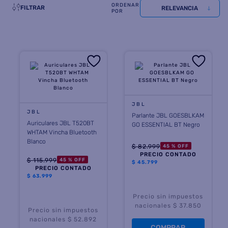
FILTRAR
RELEVANCIA
8
.
termotanque
9
.
freidora aire
10
.
cocina
JBL
JBL
Parlante JBL GOESBLKAM
Auriculares JBL T520BT
GO ESSENTIAL BT Negro
WHTAM Vincha Bluetooth
Blanco
$
82
.
999
45 %
OFF
PRECIO CONTADO
$
115
.
999
45 %
OFF
$
45.799
PRECIO CONTADO
$
63.999
Precio sin impuestos
nacionales $ 37.850
Precio sin impuestos
nacionales $ 52.892
COMPRAR