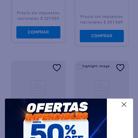
Precio sin impuestos
Precio sin impuestos
nacionales $ 227.933
nacionales $ 201.569
COMPRAR
COMPRAR
X
X-VIEW
NOBLEX
Parlante X-VIEW BLAST
Auriculares NOBLEX
X6 30W BT USB
94HP350BT Inalámbricos