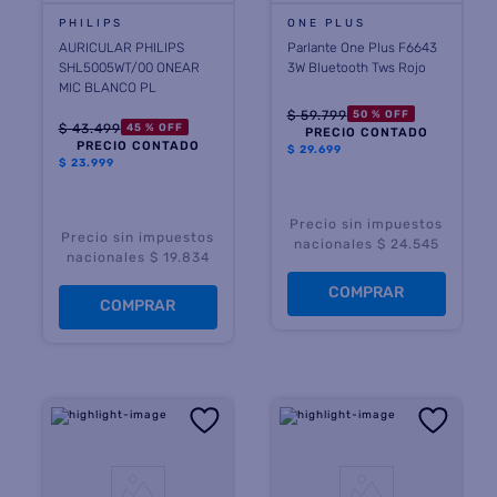
PHILIPS
ONE PLUS
AURICULAR PHILIPS
Parlante One Plus F6643
SHL5005WT/00 ONEAR
3W Bluetooth Tws Rojo
MIC BLANCO PL
$
59
.
799
50 %
OFF
$
43
.
499
45 %
OFF
PRECIO CONTADO
PRECIO CONTADO
$
29.699
$
23.999
Precio sin impuestos
Precio sin impuestos
nacionales $ 24.545
nacionales $ 19.834
COMPRAR
COMPRAR