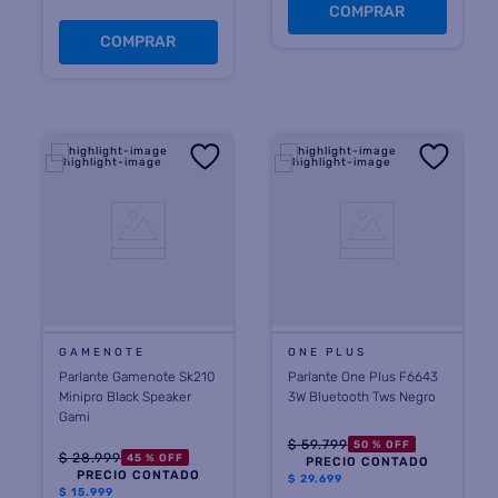
COMPRAR
COMPRAR
GAMENOTE
ONE PLUS
Parlante Gamenote Sk210
Parlante One Plus F6643
Minipro Black Speaker
3W Bluetooth Tws Negro
Gami
$
59
.
799
50 %
OFF
$
28
.
999
45 %
OFF
PRECIO CONTADO
PRECIO CONTADO
$
29.699
$
15.999