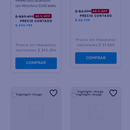
94MNX1600 Bluetooth
con Microfono 5200 Watts
$
82
.
999
45 %
OFF
PRECIO CONTADO
$
859
.
499
45 %
OFF
$
45.799
PRECIO CONTADO
$
474.799
Precio sin impuestos
Precio sin impuestos
nacionales $ 37.850
nacionales $ 392.396
COMPRAR
COMPRAR