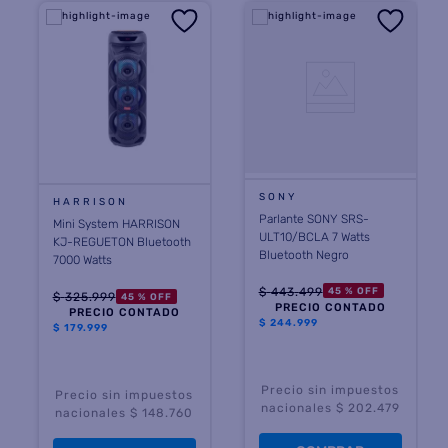
SONY
HARRISON
Parlante SONY SRS-
Mini System HARRISON
ULT10/BCLA 7 Watts
KJ-REGUETON Bluetooth
Bluetooth Negro
7000 Watts
$
443
.
499
45 %
OFF
$
325
.
999
45 %
OFF
PRECIO CONTADO
PRECIO CONTADO
$
244.999
$
179.999
Precio sin impuestos
Precio sin impuestos
nacionales $ 202.479
nacionales $ 148.760