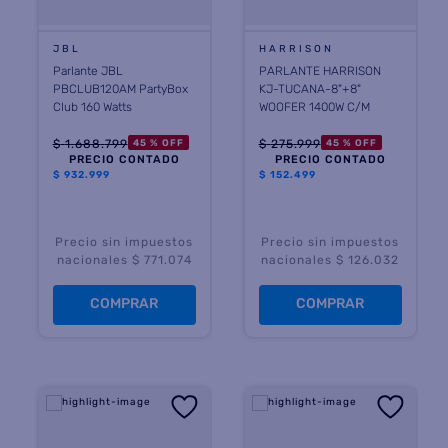
JBL
HARRISON
Parlante JBL
PARLANTE HARRISON
PBCLUB120AM PartyBox
KJ-TUCANA-8"+8"
Club 160 Watts
WOOFER 1400W C/M
$
1
.
688
.
799
$
275
.
999
45 %
OFF
45 %
OFF
PRECIO CONTADO
PRECIO CONTADO
$
932.999
$
152.499
Precio sin impuestos
Precio sin impuestos
nacionales $ 771.074
nacionales $ 126.032
COMPRAR
COMPRAR