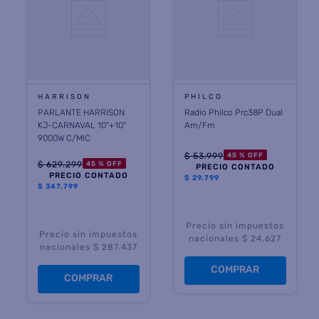
HARRISON
PHILCO
PARLANTE HARRISON
Radio Philco Prc38P Dual
KJ-CARNAVAL 10"+10"
Am/Fm
9000W C/MIC
$
53
.
999
45 %
OFF
$
629
.
299
45 %
OFF
PRECIO CONTADO
PRECIO CONTADO
$
29.799
$
347.799
Precio sin impuestos
Precio sin impuestos
nacionales $ 24.627
nacionales $ 287.437
COMPRAR
COMPRAR