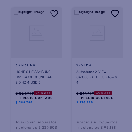
SAMSUNG
X-VIEW
HOME CINE SAMSUNG
Autostereo X-VIEW
HW-B400F SOUNDBAR
CA1000 RX BT USB 45W X
2.0 HDMI USB B
4
$
524
.
799
$
247
.
999
45 %
OFF
45 %
OFF
PRECIO CONTADO
PRECIO CONTADO
$
289.799
$
136.999
Precio sin impuestos
Precio sin impuestos
nacionales $ 239.503
nacionales $ 95.138