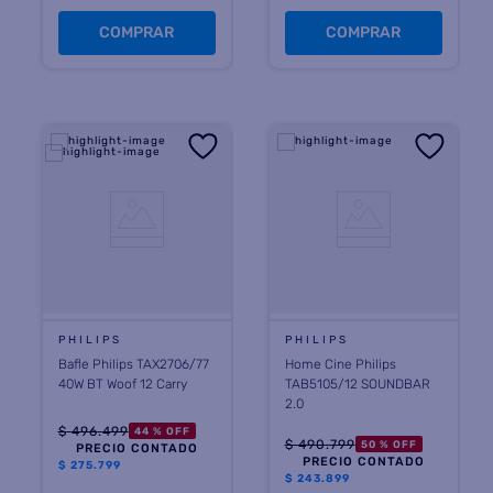
COMPRAR
COMPRAR
PHILIPS
PHILIPS
Bafle Philips TAX2706/77
Home Cine Philips
40W BT Woof 12 Carry
TAB5105/12 SOUNDBAR
2.0
$
496
.
499
44 %
OFF
$
490
.
799
50 %
OFF
PRECIO CONTADO
PRECIO CONTADO
$
275.799
$
243.899