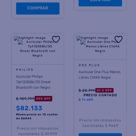
COMPRAR
ONE PLUS
PHILIPS
Auricular One Plus Manos
Auricular Philips
Libres Ct696 Negro
Tah1205Bk/00 Onear
Bluetooth con Negro
$
23
.
799
51 %
OFF
PRECIO CONTADO
$
109
.
799
25
%
OFF
$
11.699
$
82.133
Mismo precio en 12 cuotas
de $
6844
Precio sin impuestos
nacionales $ 9669
Precio sin impuestos
nacionales $ 49.999