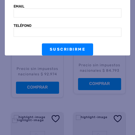
EMAIL
SAMSUNG
WK DESIGN
Auriculares SAMSUNG
Auricular Wk Design
SM-R410NZWARRO Galaxy
Airpods Pro Tws Blanco
TELÉFONO
Buds Core
$
206
.
499
50 %
OFF
$
203
.
799
45 %
OFF
PRECIO CONTADO
PRECIO CONTADO
$
102.599
$
112.499
SUSCRIBIRME
Precio sin impuestos
Precio sin impuestos
nacionales $ 84.793
nacionales $ 92.974
COMPRAR
COMPRAR