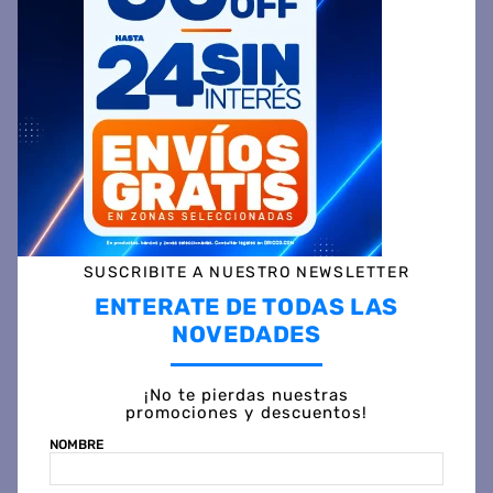
Bluetooth 5.0 Negro
$
191
.
799
50 %
OFF
$
92
.
999
45 %
OFF
PRECIO CONTADO
PRECIO CONTADO
$
95.219
$
51.499
Precio sin impuestos
Precio sin impuestos
nacionales $ 66.124
nacionales $ 46.817
COMPRAR
COMPRAR
SUSCRIBITE A NUESTRO NEWSLETTER
ENTERATE DE TODAS LAS
NOVEDADES
¡No te pierdas nuestras
promociones y descuentos!
NOMBRE