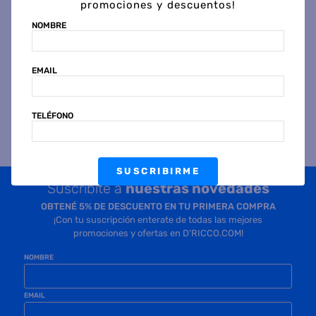
promociones y descuentos!
NOMBRE
Precio sin impuestos
Precio sin impuestos
nacionales $ 358.677
nacionales $ 397.355
COMPRAR
COMPRAR
EMAIL
TELÉFONO
SUSCRIBIRME
Suscribite a
nuestras novedades
OBTENÉ 5% DE DESCUENTO EN TU PRIMERA COMPRA
¡Con tu suscripción enterate de todas las mejores
promociones y ofertas en D'RICCO.COM!
NOMBRE
EMAIL