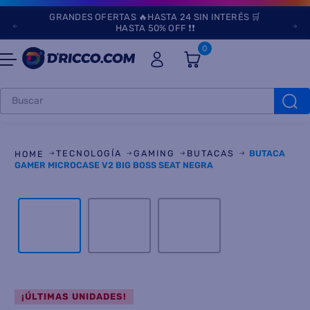
GRANDES OFERTAS 🔥HASTA 24 SIN INTERÉS 🛒
HASTA 50% OFF ❗❗
0
Buscar
TÉRMINOS MÁS
BUSCADOS
TECNOLOGÍA
GAMING
BUTACAS
BUTACA
1
.
heladeras
GAMER MICROCASE V2 BIG BOSS SEAT NEGRA
2
.
lavarropas
3
.
aires
4
.
cocinas
5
.
heladera
6
.
microondas
¡ÚLTIMAS UNIDADES!
7
.
tv