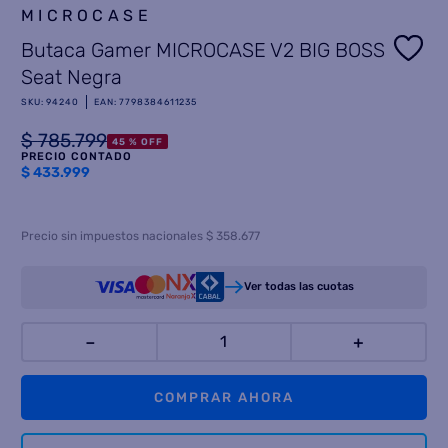
MICROCASE
8
.
termotanque
Butaca Gamer MICROCASE V2 BIG BOSS
9
.
freidora aire
Seat Negra
10
.
SKU
:
94240
EAN
:
7798384611235
cocina
$
785
.
799
45 %
OFF
PRECIO CONTADO
$
433.999
Precio sin impuestos nacionales $ 358.677
Ver todas las cuotas
－
＋
COMPRAR AHORA