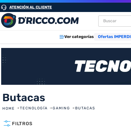
ATENCIÓN AL CLIENTE
Buscar
TÉRMINOS M
Ver categorías
Ofertas IMPERDI
1
.
heladeras
2
.
lavarropa
3
.
aires
4
.
cocinas
5
.
microond
Butacas
6
.
tv
7
.
heladera
TECNOLOGÍA
GAMING
BUTACAS
8
.
termotan
FILTROS
9
.
freidora ai