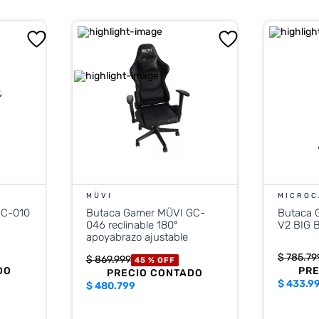
MÜVI
MICROC
Butaca Gamer MÜVI GC-
Butaca
046 reclinable 180º
V2 BIG 
apoyabrazo ajustable
$
785
.
79
$
869
.
999
45 %
OFF
DO
PR
PRECIO CONTADO
$
433.9
$
480.799