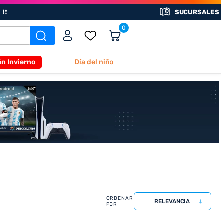
❗❗
SUCURSALES
0
ón Invierno
Día del niño
RELEVANCIA