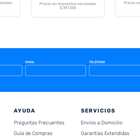
ionales
Precio s
Precio sin impuestos nacionales
$ 397.355
EMAIL
TELÉFONO
AYUDA
SERVICIOS
Preguntas Frecuentes
Envíos a Domicilio
Guía de Compras
Garantías Extendidas