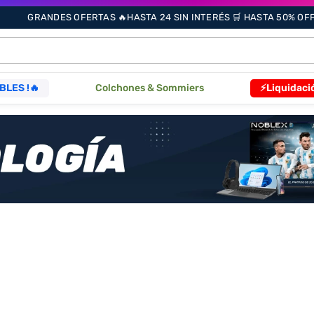
GRANDES OFERTAS 🔥HASTA 24 SIN INTERÉS 🛒 HASTA 50% OFF 
ÁS BUSCADOS
BLES !🔥
Colchones & Sommiers
⚡Liquidaci
s
as
que
re