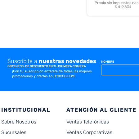
Precio sin impuestos nac
$ 419.834
Suscribite a
nuestras novedades
NOMBRE
OBTENÉ 5% DE DESCUENTO EN TU PRIMERA COMPRA
¡Con tu suscripción enterate de todas las mejores
promociones y ofertas en D'RICCO.COM!
INSTITUCIONAL
ATENCIÓN AL CLIENTE
Sobre Nosotros
Ventas Telefónicas
Sucursales
Ventas Corporativas