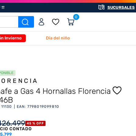
❗❗
SUCURSALES
0
ón Invierno
Día del niño
PONIBLE
LORENCIA
afe a Gas 4 Hornallas Florencia
46B
:
11130
EAN
:
7798019099810
426
.
499
45 %
OFF
CIO CONTADO
5.799