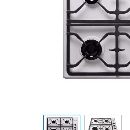
10
.
placard