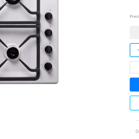
Preci
C