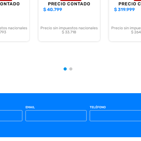
CONTADO
PRECIO CONTADO
PRECIO 
$
40.799
$
319.999
stos nacionales
Precio sin impuestos nacionales
Precio sin impue
.793
$ 33.718
$ 264
EMAIL
TELÉFONO