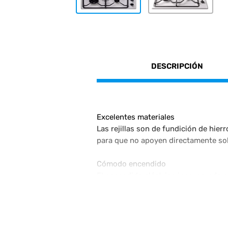
DESCRIPCIÓN
Excelentes materiales
Las rejillas son de fundición de hie
para que no apoyen directamente sob
Cómodo encendido
El encendido eléctrico incorporado al
automáticamente.
Enlozado Durpox
El Anafe Florencia FLOR 6746B cuent