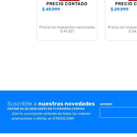
PRECIO CONTADO
PRECIO 
$
49.999
$
29.999
Precio sin impuestos nacionales
Precio sin impue
$ 41.321
$ 24
Suscribite a
nuestras novedades
NOMBRE
OBTENÉ 5% DE DESCUENTO EN TU PRIMERA COMPRA
¡Con tu suscripción enterate de todas las mejores
promociones y ofertas en D'RICCO.COM!