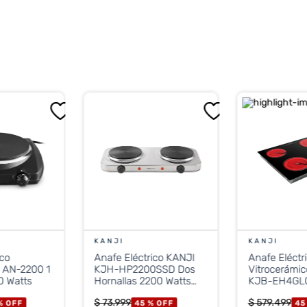
ayor resistencia. ­Y es multigas para que la conectes según tu nec
B
KANJI
KANJI
ico
Anafe Eléctrico KANJI
Anafe Eléctr
AN-2200 1
KJH-HP2200SSD Dos
Vitrocerámi
0 Watts
Hornallas 2200 Watts
KJB-EH4GL
Silver
Empotrable 4
$
73
.
999
$
579
.
499
%
OFF
45 %
OFF
45