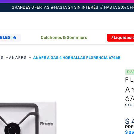
GRANDES OFERTAS 🔥HASTA 24 SIN INTERÉS 🛒 HASTA 50% OFF 
ÁS BUSCADOS
BLES !🔥
Colchones & Sommiers
⚡Liquidaci
s
OS
ANAFES
ANAFE A GAS 4 HORNALLAS FLORENCIA 6746B
DIS
F
as
An
67
SKU
que
$
PRE
re
$
23