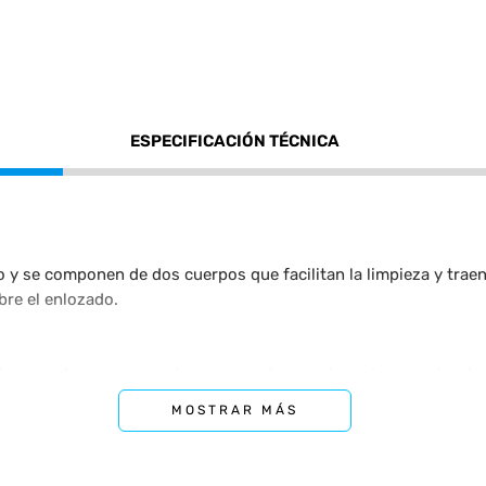
ESPECIFICACIÓN TÉCNICA
rro y se componen de dos cuerpos que facilitan la limpieza y trae
re el enlozado.
 quemador es a una sola mano por lo que al presionar y girar la 
MOSTRAR MÁS
a con una tecnología en enlozado de última generación en polvo