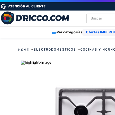
ATENCIÓN AL CLIENTE
Buscar
TÉRMINOS M
Ver categorías
Ofertas IMPERDI
1
.
heladeras
2
.
lavarropa
ELECTRODOMÉSTICOS
COCINAS Y HORN
3
.
aires
4
.
cocinas
5
.
microond
6
.
tv
7
.
heladera
8
.
termotan
9
.
freidora ai