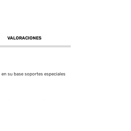
VALORACIONES
n en su base soportes especiales
perilla se enciende el fuego
 electrostático que le da más