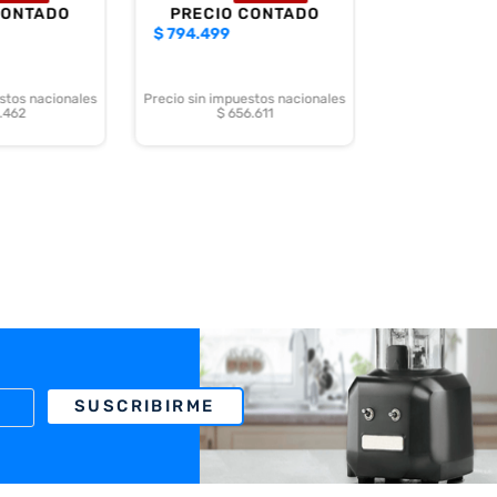
CONTADO
PRECIO CONTADO
$
794.499
stos nacionales
Precio sin impuestos nacionales
.462
$ 656.611
SUSCRIBIRME