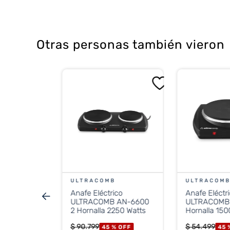
brillo, facilita la limpieza y tiene m
Otras personas también vieron
Longvie
astrable 4
 %
OFF
CONTADO
ULTRACOMB
ULTRACOM
Anafe Eléctrico
Anafe Eléctr
stos nacionales
ULTRACOMB AN-6600
ULTRACOMB 
.702
2 Hornalla 2250 Watts
Hornalla 150
$
90
.
799
$
54
.
499
45 %
OFF
45 