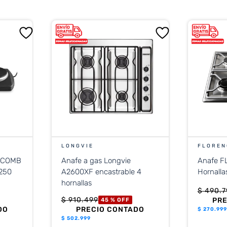
LONGVIE
FLOREN
RACOMB
Anafe a gas Longvie
Anafe F
2250
A2600XF encastrable 4
Hornalla
hornallas
$
490
.
7
$
910
.
499
PR
45 %
OFF
DO
PRECIO CONTADO
$
270.999
$
502.999