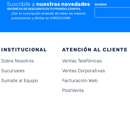
Suscribite a
nuestras novedades
NOMBRE
OBTENÉ 5% DE DESCUENTO EN TU PRIMERA COMPRA
¡Con tu suscripción enterate de todas las mejores
promociones y ofertas en D'RICCO.COM!
INSTITUCIONAL
ATENCIÓN AL CLIENTE
Sobre Nosotros
Ventas Telefónicas
Sucursales
Ventas Corporativas
Sumate al Equipo
Facturación Web
PostVenta