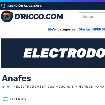
ATENCIÓN AL CLIENTE
Buscar
TÉRMINOS M
Ver categorías
Ofertas IMPERDI
1
.
heladeras
2
.
aires
3
.
lavarropa
4
.
cocinas
5
.
microond
Anafes
6
.
tv
7
.
termotan
ELECTRODOMÉSTICOS
COCINAS Y HORNOS
ANA
8
.
heladera
FILTROS
9
.
freidora ai