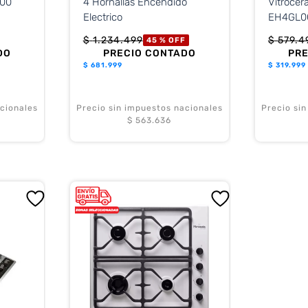
500
4 Hornallas Encendido
Vitroce
Electrico
EH4GL00
Hornalla
$
1
.
234
.
499
$
579
.
4
45 %
OFF
DO
PRECIO CONTADO
PR
$
681.999
$
319.999
cionales
Precio sin impuestos nacionales
Precio si
$ 563.636