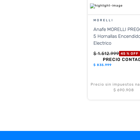
MORELLI
Anafe MORELLI PREGO 900
5 Hornallas Encendido
Electrico
$
1
.
512
.
999
45 %
OFF
PRECIO CONTA
$
835.999
Precio sin impuestos na
$ 690.908