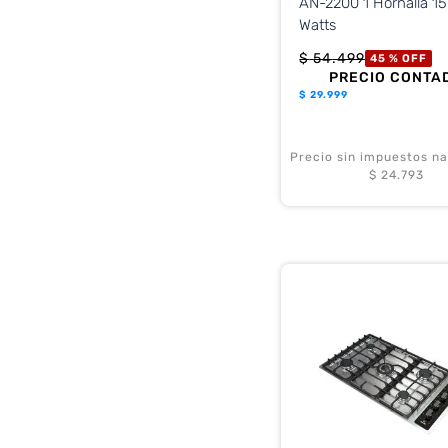
AN-2200 1 Hornalla 1
Watts
$
54
.
499
45 %
OFF
PRECIO CONTA
$
29.999
Precio sin impuestos na
$ 24.793