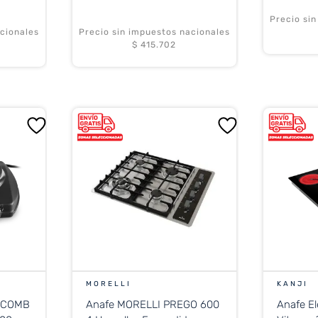
Precio si
cionales
Precio sin impuestos nacionales
$ 415.702
MORELLI
KANJI
RACOMB
Anafe MORELLI PREGO 600
Anafe El