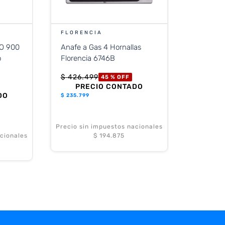
FLORENCIA
Anafe a Gas 4 Hornallas
Florencia 6746B
$
426
.
499
45 %
OFF
PRECIO CONTADO
DO
$
235.799
Precio sin impuestos nacionales
cionales
$ 194.875