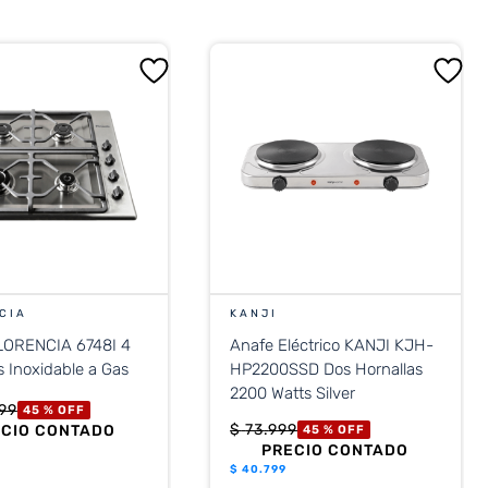
CIA
KANJI
LORENCIA 6748I 4
Anafe Eléctrico KANJI KJH-
s Inoxidable a Gas
HP2200SSD Dos Hornallas
2200 Watts Silver
99
45 %
OFF
$
73
.
999
ECIO CONTADO
45 %
OFF
PRECIO CONTADO
$
40.799