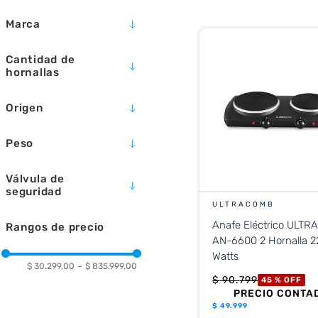
10
.
placard
Marca
FLORENCIA
Cantidad de
KANJI
hornallas
LONGVIE
1
MORELLI
Origen
2
SAMSUNG
4
CHINA
ULTRACOMB
Peso
5
ARGENTINA
4KG
Válvula de
8 KG
seguridad
2 KG
ULTRACOMB
NO
2,4 KG
Anafe Eléctrico ULT
Rangos de precio
SI
AN-6600 2 Hornalla 
Watts
$ 30.299,00
–
$ 835.999,00
$
90
.
799
45 %
OFF
PRECIO CONTA
$
49.999