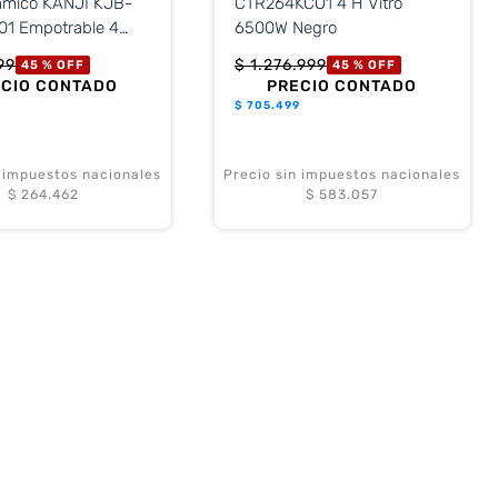
rámico KANJI KJB-
CTR264KCO1 4 H Vitro
1 Empotrable 4
6500W Negro
s
99
$
1
.
276
.
999
45 %
OFF
45 %
OFF
ECIO CONTADO
PRECIO CONTADO
$
705.499
n impuestos nacionales
Precio sin impuestos nacionales
$ 264.462
$ 583.057