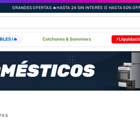
GRANDES OFERTAS 🔥HASTA 24 SIN INTERÉS 🛒 HASTA 50% OFF 
ÁS BUSCADOS
BLES !🔥
Colchones & Sommiers
⚡Liquidaci
s
as
que
FES
re