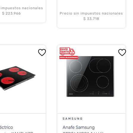
n impuestos nacionales
$ 223.966
Precio sin impuestos nacionales
$ 33.718
SAMSUNG
éctrico
Anafe Samsung