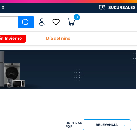
❗❗
SUCURSALES
0
ón Invierno
Día del niño
RELEVANCIA