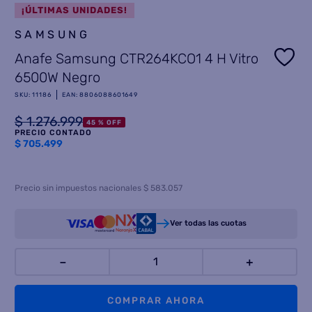
¡ÚLTIMAS UNIDADES!
8
.
termotanque
SAMSUNG
9
.
freidora aire
Anafe Samsung CTR264KCO1 4 H Vitro
10
.
cocina
6500W Negro
SKU
:
11186
EAN
:
8806088601649
$
1
.
276
.
999
45 %
OFF
PRECIO CONTADO
$
705.499
Precio sin impuestos nacionales $ 583.057
Ver todas las cuotas
－
＋
COMPRAR AHORA