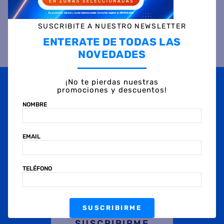
SUSCRIBITE A NUESTRO NEWSLETTER
ENTERATE DE TODAS LAS
NOVEDADES
Suscribite a
nuestras novedades
¡No te pierdas nuestras
promociones y descuentos!
OBTENÉ 5% DE DESCUENTO EN TU PRIMERA COMPRA
¡Con tu suscripción enterate de todas las mejores
NOMBRE
promociones y ofertas en D'RICCO.COM!
NOMBRE
EMAIL
EMAIL
TELÉFONO
TELÉFONO
SUSCRIBIRME
SUSCRIBIRME