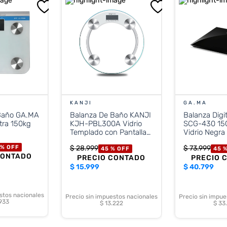
KANJI
GA.MA
Baño GA.MA
Balanza De Baño KANJI
Balanza Digi
tra 150kg
KJH-PBL300A Vidrio
SCG-430 150
Templado con Pantalla
Vidrio Negra
180 Kilos
 %
OFF
$
28
.
999
$
73
.
999
45 %
OFF
45 
CONTADO
PRECIO CONTADO
PRECIO 
$
15.999
$
40.799
stos nacionales
Precio sin impuestos nacionales
Precio sin impue
.933
$ 13.222
$ 33