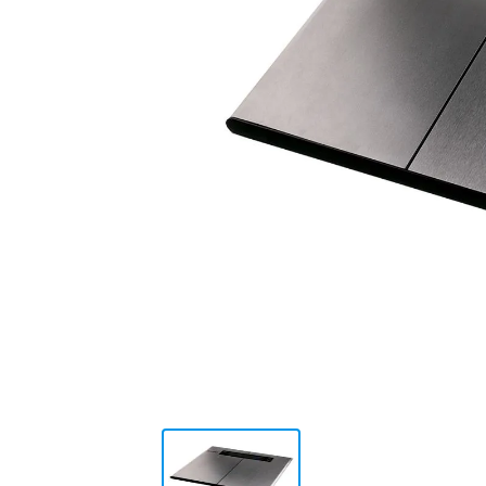
10
.
placard