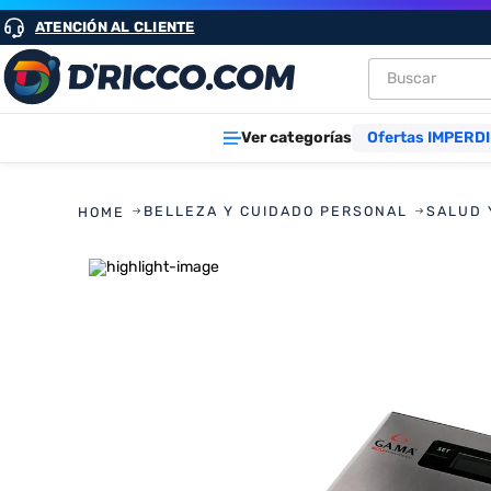
ATENCIÓN AL CLIENTE
Buscar
TÉRMINOS M
Ver categorías
Ofertas IMPERDI
1
.
heladeras
2
.
lavarropa
BELLEZA Y CUIDADO PERSONAL
SALUD 
3
.
aires
4
.
cocinas
5
.
microond
6
.
tv
7
.
heladera
8
.
termotan
9
.
freidora ai