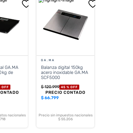
GA.MA
tal GA.MA
Balanza digital 150kg
 kg de
acero inoxidable GA.MA
SCF5000
$
120
.
999
%
OFF
45 %
OFF
CONTADO
PRECIO CONTADO
$
66.799
stos nacionales
Precio sin impuestos nacionales
.718
$ 55.206