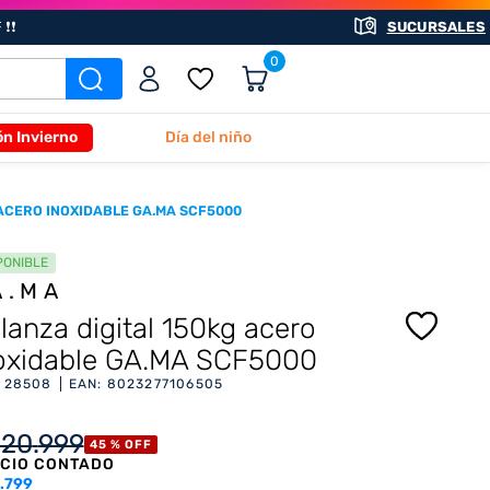
❗❗
SUCURSALES
0
ón Invierno
Día del niño
 ACERO INOXIDABLE GA.MA SCF5000
PONIBLE
A.MA
lanza digital 150kg acero
oxidable GA.MA SCF5000
:
28508
EAN
:
8023277106505
120
.
999
45 %
OFF
CIO CONTADO
.799