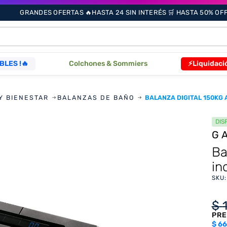
GRANDES OFERTAS 🔥HASTA 24 SIN INTERÉS 🛒 HASTA 50% OFF 
ÁS BUSCADOS
BLES !🔥
Colchones & Sommiers
⚡Liquidaci
s
Y BIENESTAR
BALANZAS DE BAÑO
BALANZA DIGITAL 150KG
DIS
G
as
Ba
in
SKU
que
$
PRE
re
$
66