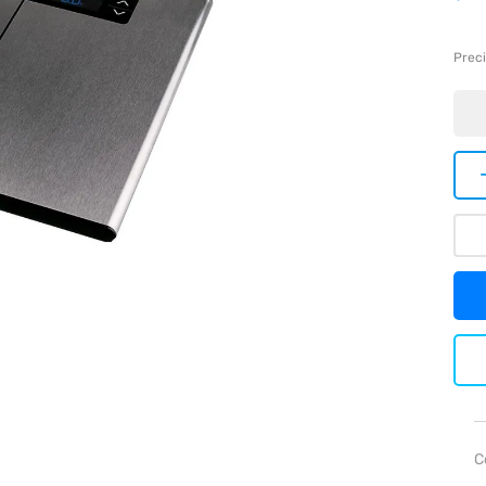
Preci
C