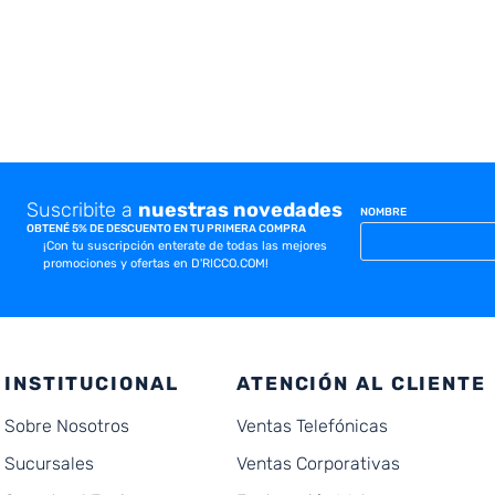
Suscribite a
nuestras novedades
NOMBRE
OBTENÉ 5% DE DESCUENTO EN TU PRIMERA COMPRA
¡Con tu suscripción enterate de todas las mejores
promociones y ofertas en D'RICCO.COM!
INSTITUCIONAL
ATENCIÓN AL CLIENTE
Sobre Nosotros
Ventas Telefónicas
Sucursales
Ventas Corporativas