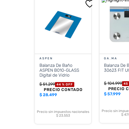
ASPEN
GA.MA
Balanza De Baño
Balanza De 
ASPEN B010-GLASS
30623 FIT Ul
Digital de Vidrio
$
104
.
999
$
51
.
299
45
44 %
OFF
PRECIO 
PRECIO CONTADO
$
57.999
$
28.499
Precio sin impue
Precio sin impuestos nacionales
$ 47
$ 23.553