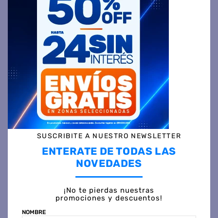
GA.MA
GA.MA
Depilador GA.MA OASIS
Afeitadora GaMa Gsh 1527
GOLD 5 Accesorios
Sport Wd Blk - Hf Arg
Inalámbrica
$
151
.
999
50 %
OFF
$
137
.
799
45 %
OFF
PRECIO CONTADO
PRECIO CONTADO
$
75.599
$
75.999
Precio sin impuestos
Precio sin impuestos
nacionales $ 62.479
nacionales $ 62.809
COMPRAR
COMPRAR
SUSCRIBITE A NUESTRO NEWSLETTER
ENTERATE DE TODAS LAS
NOVEDADES
¡No te pierdas nuestras
promociones y descuentos!
NOMBRE