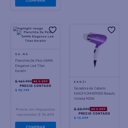
COMPRAR
GA.MA
Planchita De Pelo GAMA
Elegance Led Titan
Keratin
$
167
.
799
45 %
OFF
KANJI
PRECIO CONTADO
Secadora de Cabello
$
92.799
KANJI KJHHD9000 Beauty
Violeta 900W
$
23
.
999
44 %
OFF
Precio sin impuestos
PRECIO CONTADO
nacionales $ 76.693
$
13.499
COMPRAR