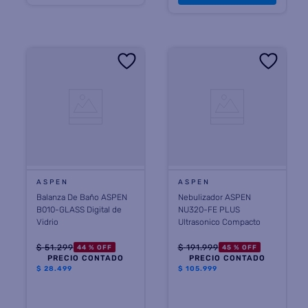
ASPEN
ASPEN
Balanza De Baño ASPEN
Nebulizador ASPEN
B010-GLASS Digital de
NU320-FE PLUS
Vidrio
Ultrasonico Compacto
$
51
.
299
$
191
.
999
44 %
OFF
45 %
OFF
PRECIO CONTADO
PRECIO CONTADO
$
28.499
$
105.999