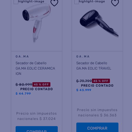
GA.MA
GA.MA
Secador de Cabello
Secador de Cabello
GA.MA EOLIC CERAMICA
GA.MA EOLIC TRAVEL
ION
$
79
.
799
45 %
OFF
$
80
.
999
45 %
OFF
PRECIO CONTADO
PRECIO CONTADO
$
43.999
$
44.799
Precio sin impuestos
Precio sin impuestos
nacionales $ 36.363
nacionales $ 37.024
COMPRAR
COMPRAR