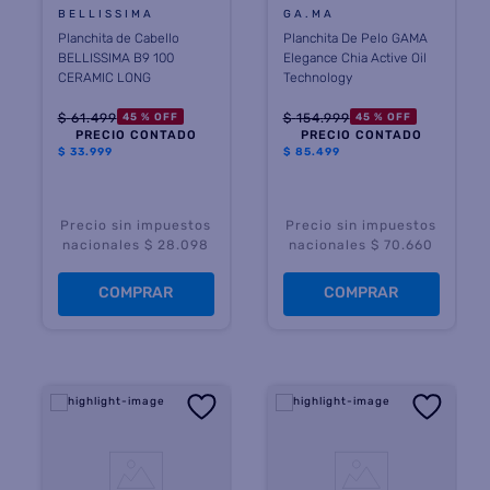
BELLISSIMA
GA.MA
Planchita de Cabello
Planchita De Pelo GAMA
BELLISSIMA B9 100
Elegance Chia Active Oil
CERAMIC LONG
Technology
$
61
.
499
$
154
.
999
45 %
OFF
45 %
OFF
PRECIO CONTADO
PRECIO CONTADO
$
33.999
$
85.499
Precio sin impuestos
Precio sin impuestos
nacionales $ 28.098
nacionales $ 70.660
COMPRAR
COMPRAR