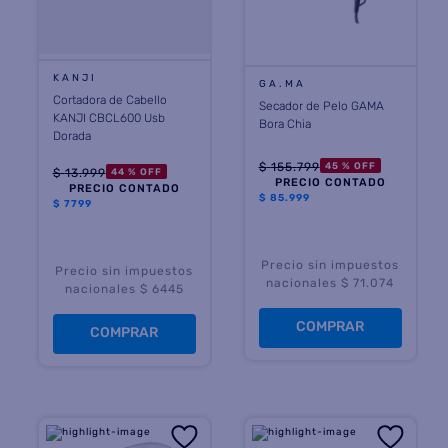
KANJI
GA.MA
Cortadora de Cabello
Secador de Pelo GAMA
KANJI CBCL600 Usb
Bora Chia
Dorada
$
155
.
799
45 %
OFF
$
13
.
999
44 %
OFF
PRECIO CONTADO
PRECIO CONTADO
$
85.999
$
7799
Precio sin impuestos
Precio sin impuestos
nacionales $ 71.074
nacionales $ 6445
COMPRAR
COMPRAR