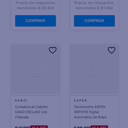
Precio sin impuestos
Precio sin impuestos
nacionales $ 23.553
nacionales $ 87.602
COMPRAR
COMPRAR
KANJI
ASPEN
Cortadora de Cabello
Tensiometro ASPEN
KANJI CBCL602 Usb
DBP6192 Digital
Plateada
Automatico De Brazo
$
21
.
999
$
88
.
499
45 %
OFF
45 %
OFF