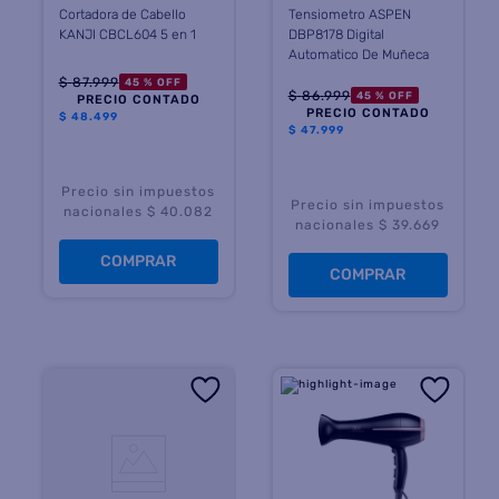
Cortadora de Cabello
Tensiometro ASPEN
KANJI CBCL604 5 en 1
DBP8178 Digital
Automatico De Muñeca
$
87
.
999
45 %
OFF
$
86
.
999
45 %
OFF
PRECIO CONTADO
PRECIO CONTADO
$
48.499
$
47.999
Precio sin impuestos
Precio sin impuestos
nacionales $ 40.082
nacionales $ 39.669
COMPRAR
COMPRAR