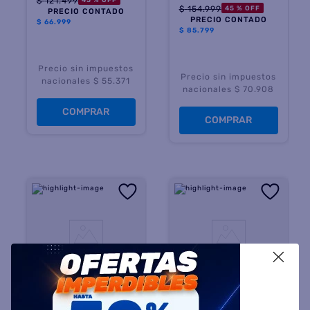
$
121
.
499
$
154
.
999
45 %
OFF
PRECIO CONTADO
PRECIO CONTADO
$
66.999
$
85.799
Precio sin impuestos
Precio sin impuestos
nacionales $ 55.371
nacionales $ 70.908
COMPRAR
COMPRAR
X