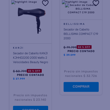
8
.
heladera
9
.
freidora aire
BELLISSIMA
10
.
placard
Secador de Cabello
BELLISIMA COMPACT C19
2000
$
79
.
799
50 %
OFF
KANJI
PRECIO CONTADO
Secador de Cabello KANJI
$
39.599
KJHHD2200 2000 Watts 2
Velocidades Beauty Negro
$
50
.
799
45 %
OFF
Precio sin impuestos
PRECIO CONTADO
nacionales $ 32.726
$
27.999
COMPRAR
Precio sin impuestos
nacionales $ 23.140