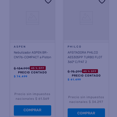
ASPEN
PHILCO
Nebulizador ASPEN BR-
AFEITADORA PHILCO
CN176-COMPACT a Piston
AE5305PP TURBO FLOT
360º C/PAT 2
$
134
.
999
45 %
OFF
$
75
.
299
45 %
OFF
PRECIO CONTADO
PRECIO CONTADO
$
74.499
$
41.499
Precio sin impuestos
Precio sin impuestos
nacionales $ 61.569
nacionales $ 34.297
COMPRAR
COMPRAR