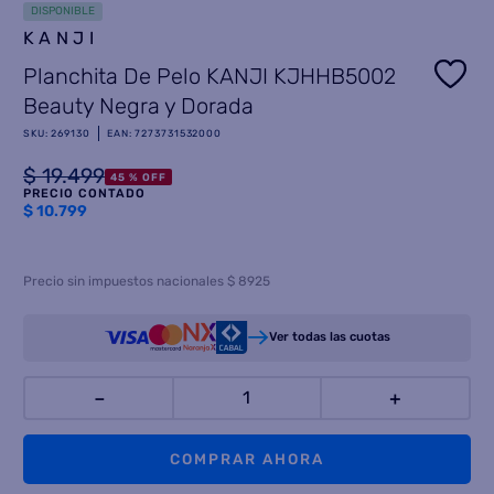
DISPONIBLE
KANJI
8
.
heladera
Planchita De Pelo KANJI KJHHB5002
9
.
freidora aire
Beauty Negra y Dorada
10
.
placard
SKU
:
269130
EAN
:
7273731532000
$
19
.
499
45 %
OFF
PRECIO CONTADO
$
10.799
Precio sin impuestos nacionales $ 8925
Ver todas las cuotas
－
＋
COMPRAR AHORA