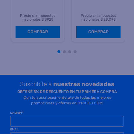
Precio sin impuestos
Precio sin impuestos
nacionales $ 8925
nacionales $ 28.098
COMPRAR
COMPRAR
Suscribite a
nuestras novedades
OBTENÉ 5% DE DESCUENTO EN TU PRIMERA COMPRA
¡Con tu suscripción enterate de todas las mejores
promociones y ofertas en D'RICCO.COM!
NOMBRE
EMAIL