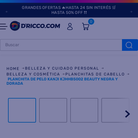
GRANDES OFERTAS 🔥HASTA 24 SIN INTERÉS 🛒
HASTA 50% OFF ❗❗
0
Buscar
TÉRMINOS MÁS
BUSCADOS
BELLEZA Y CUIDADO PERSONAL
1
.
heladeras
BELLEZA Y COSMÉTICA
PLANCHITAS DE CABELLO
PLANCHITA DE PELO KANJI KJHHB5002 BEAUTY NEGRA Y
DORADA
2
.
aires
3
.
lavarropas
4
.
cocinas
5
.
microondas
6
.
tv
7
.
termotanque