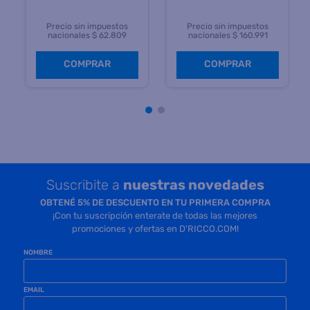
Precio sin impuestos
Precio sin impuestos
nacionales $ 62.809
nacionales $ 160.991
COMPRAR
COMPRAR
Suscribite a
nuestras novedades
OBTENÉ 5% DE DESCUENTO EN TU PRIMERA COMPRA
¡Con tu suscripción enterate de todas las mejores
promociones y ofertas en D'RICCO.COM!
NOMBRE
EMAIL