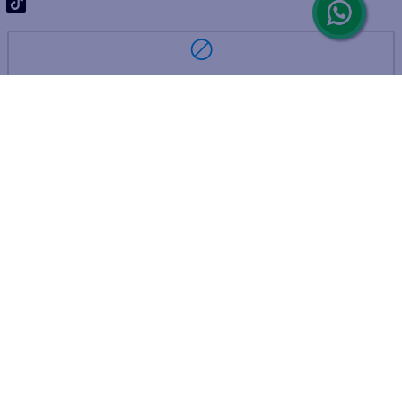
ARREPENTIMIENTO DE COMPRA
DEVOLUCIÓN DE COMPRA
Por fallas, rotura o disconformidad
© 2025 D'Ricco • Acción Mercantil S.A. • Todos los derechos
reservados.