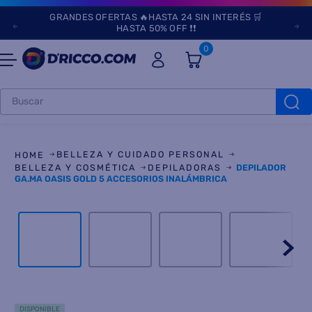
GRANDES OFERTAS 🔥HASTA 24 SIN INTERÉS 🛒
HASTA 50% OFF ❗❗
0
Buscar
TÉRMINOS MÁS
BUSCADOS
BELLEZA Y CUIDADO PERSONAL
1
.
heladeras
BELLEZA Y COSMÉTICA
DEPILADORAS
DEPILADOR
GA.MA OASIS GOLD 5 ACCESORIOS INALÁMBRICA
2
.
lavarropas
3
.
aires
4
.
cocinas
5
.
microondas
6
.
tv
DISPONIBLE
7
.
heladera