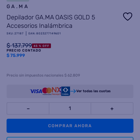
GA.MA
8
.
termotanque
Depilador GA.MA OASIS GOLD 5
9
.
freidora aire
Accesorios Inalámbrica
10
.
placard
SKU
:
27187
EAN
:
8023277149601
$
137
.
799
45 %
OFF
PRECIO CONTADO
$
75.999
Precio sin impuestos nacionales $ 62.809
Ver todas las cuotas
－
＋
COMPRAR AHORA