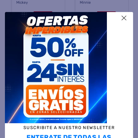
Mickey
Minnie
$
98
.
999
$
98
.
999
45 %
OFF
45 %
OFF
X
PRECIO CONTADO
PRECIO CONTADO
$
54.799
$
54.799
Precio sin impuestos
Precio sin impuestos
nacionales $ 45.288
nacionales $ 45.288
COMPRAR
COMPRAR
SUSCRIBITE A NUESTRO NEWSLETTER
ENTERATE DE TODAS LAS