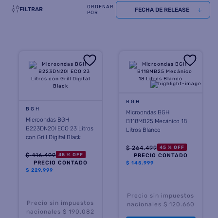
FILTRAR
FECHA DE RELEASE
8
.
heladera
9
.
freidora aire
10
.
placard
BGH
BGH
Microondas BGH
Microondas BGH
B118MB25 Mecánico 18
B223DN20I ECO 23 Litros
Litros Blanco
con Grill Digital Black
$
264
.
499
45 %
OFF
$
416
.
499
45 %
OFF
PRECIO CONTADO
PRECIO CONTADO
$
145.999
$
229.999
Precio sin impuestos
Precio sin impuestos
nacionales $ 120.660
nacionales $ 190.082