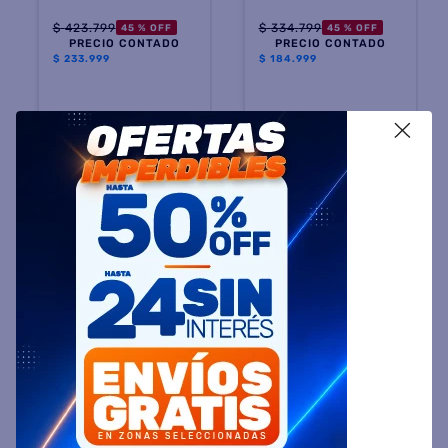
$
423
.
799
$
334
.
799
45 %
OFF
45 %
OFF
PRECIO CONTADO
PRECIO CONTADO
$
233.999
$
184.999
Precio sin impuestos
Precio sin impuestos
X
nacionales $ 193.388
nacionales $ 152.892
COMPRAR
COMPRAR