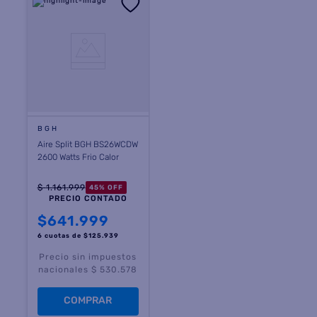
BGH
Aire Split BGH BS26WCDW
2600 Watts Frio Calor
$
1
.
161
.
999
45
%
OFF
PRECIO CONTADO
$
641.999
6 cuotas
de $
125.939
Precio sin impuestos
nacionales $ 530.578
COMPRAR