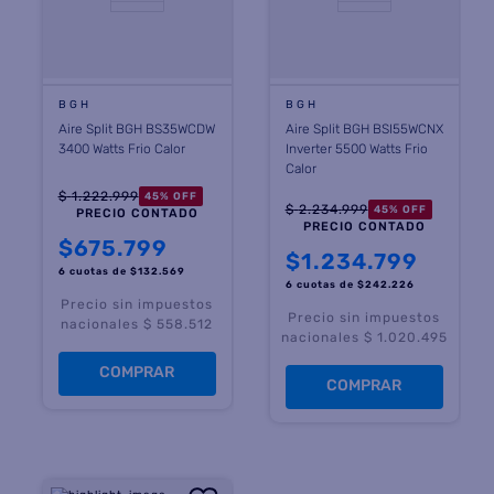
BGH
BGH
Aire Split BGH BS35WCDW
Aire Split BGH BSI55WCNX
3400 Watts Frio Calor
Inverter 5500 Watts Frio
Calor
$
1
.
222
.
999
45
%
OFF
$
2
.
234
.
999
45
%
OFF
PRECIO CONTADO
PRECIO CONTADO
$
675.799
$
1.234.799
6 cuotas
de $
132.569
6 cuotas
de $
242.226
Precio sin impuestos
Precio sin impuestos
nacionales $ 558.512
nacionales $ 1.020.495
COMPRAR
COMPRAR