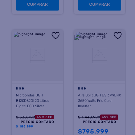
COMPRAR
COMPRAR
BGH
BGH
Microondas BGH
Aire Split BGH BSI37WCNX
B120DS20I 20 Litros
3650 Watts Frio Calor
Digital ECO Silver
Inverter
$
338
.
799
$
1
.
440
.
999
45 %
OFF
45
%
OFF
PRECIO CONTADO
PRECIO CONTADO
$
186.999
$
795.999