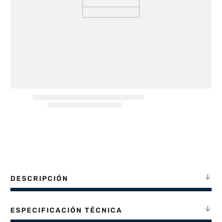
8
.
heladera
9
.
freidora aire
10
.
placard
DESCRIPCIÓN
ESPECIFICACIÓN TÉCNICA