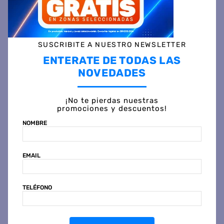
COMPRAR
COMPRAR
SUSCRIBITE A NUESTRO NEWSLETTER
ENTERATE DE TODAS LAS
NOVEDADES
¡No te pierdas nuestras
promociones y descuentos!
NOMBRE
SAIAR
COPPENS
Termotanque de Pie
Termotanque Eléctrico
EMAIL
SAIAR TPG120MSA 120
COPPENS ECOBIANCO 95
Litros Multigas
Litros Carga Inferior
TELÉFONO
$
1
.
136
.
799
$
544
.
999
45 %
OFF
45 %
OFF
PRECIO CONTADO
PRECIO CONTADO
$
627.999
$
300.999