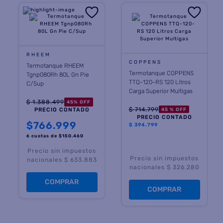
RHEEM
COPPENS
Termotanque RHEEM
Termotanque COPPENS
Tgnp080Rh 80L Gn Pie
TTQ-120-RS 120 Litros
C/Sup
Carga Superior Multigas
$
1
.
388
.
499
45
%
OFF
$
714
.
799
45 %
OFF
PRECIO CONTADO
PRECIO CONTADO
$
766.999
$
394.799
6 cuotas
de $
150.460
Precio sin impuestos
Precio sin impuestos
nacionales $ 633.883
nacionales $ 326.280
COMPRAR
COMPRAR