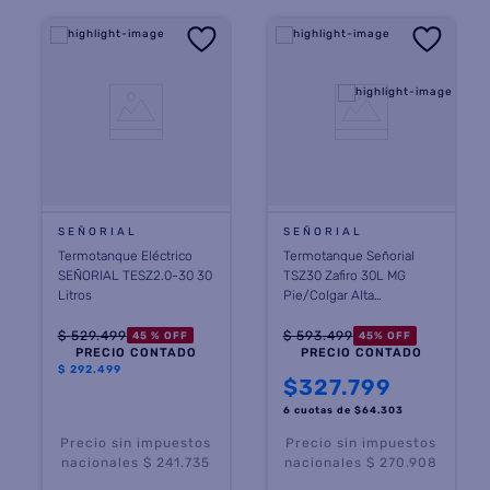
SEÑORIAL
SEÑORIAL
Termotanque Eléctrico
Termotanque Señorial
SEÑORIAL TESZ2.0-30 30
TSZ30 Zafiro 30L MG
Litros
Pie/Colgar Alta
Recuperación Conexión
Inferior y Superior
$
529
.
499
$
593
.
499
45 %
OFF
45
%
OFF
PRECIO CONTADO
PRECIO CONTADO
$
292.499
$
327.799
6 cuotas
de $
64.303
Precio sin impuestos
Precio sin impuestos
nacionales $ 241.735
nacionales $ 270.908