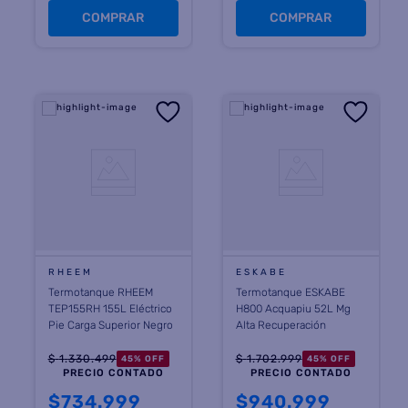
COMPRAR
COMPRAR
RHEEM
ESKABE
Termotanque RHEEM
Termotanque ESKABE
TEP155RH 155L Eléctrico
H800 Acquapiu 52L Mg
Pie Carga Superior Negro
Alta Recuperación
$
1
.
330
.
499
$
1
.
702
.
999
45
%
OFF
45
%
OFF
PRECIO CONTADO
PRECIO CONTADO
$
734.999
$
940.999