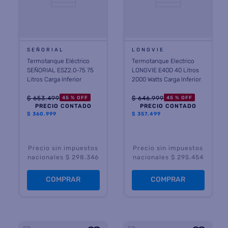
SEÑORIAL
LONGVIE
Termotanque Eléctrico
Termotanque Electrico
SEÑORIAL ESZ2.0-75 75
LONGVIE E40D 40 Litros
Litros Carga Inferior
2000 Watts Carga Inferior
$
653
.
499
$
646
.
999
45 %
OFF
45 %
OFF
PRECIO CONTADO
PRECIO CONTADO
$
360.999
$
357.499
Precio sin impuestos
Precio sin impuestos
nacionales $ 298.346
nacionales $ 295.454
COMPRAR
COMPRAR