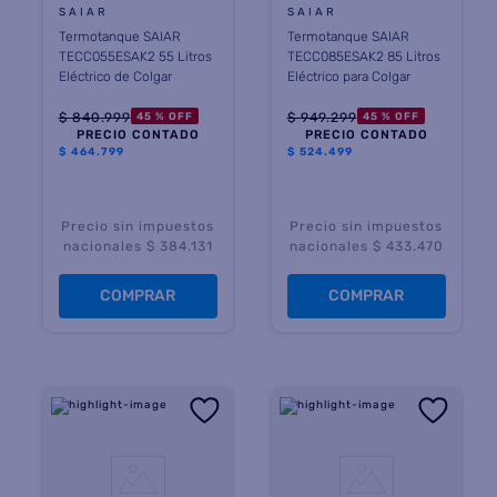
SAIAR
SAIAR
Termotanque SAIAR
Termotanque SAIAR
TECC055ESAK2 55 Litros
TECC085ESAK2 85 Litros
Eléctrico de Colgar
Eléctrico para Colgar
$
840
.
999
$
949
.
299
45 %
OFF
45 %
OFF
PRECIO CONTADO
PRECIO CONTADO
$
464.799
$
524.499
Precio sin impuestos
Precio sin impuestos
nacionales $ 384.131
nacionales $ 433.470
COMPRAR
COMPRAR