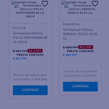
8
.
heladera
9
.
freidora aire
SEÑORIAL
10
.
placard
PHILCO
Termotanque Eléctrico
Termotanque Eléctrico
SEÑORIAL TESZ2.0-50 50
PHILCO 94PHTE080B2 80
Lts.
Lts 1500 W
$
589
.
999
45 %
OFF
$
557
.
799
45 %
OFF
PRECIO CONTADO
PRECIO CONTADO
$
325.999
$
307.999
Precio sin impuestos
Precio sin impuestos
nacionales $ 269.421
nacionales $ 254.545
COMPRAR
COMPRAR