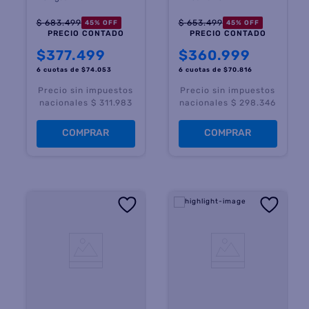
Recuperación Para Colgar
Carga Superior
$
683
.
499
$
653
.
499
45
%
OFF
45
%
OFF
PRECIO CONTADO
PRECIO CONTADO
$
377.499
$
360.999
6 cuotas
de $
74.053
6 cuotas
de $
70.816
Precio sin impuestos
Precio sin impuestos
nacionales $ 311.983
nacionales $ 298.346
COMPRAR
COMPRAR