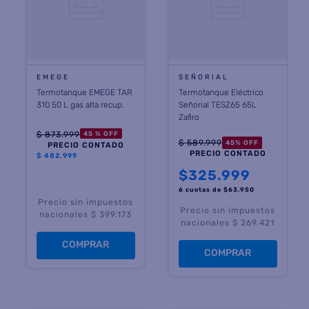
EMEGE
SEÑORIAL
Termotanque EMEGE TAR
Termotanque Eléctrico
310 50 L gas alta recup.
Señorial TESZ65 65L
Zafiro
$
873
.
999
45 %
OFF
$
589
.
999
45
%
OFF
PRECIO CONTADO
PRECIO CONTADO
$
482.999
$
325.999
6 cuotas
de $
63.950
Precio sin impuestos
Precio sin impuestos
nacionales $ 399.173
nacionales $ 269.421
COMPRAR
COMPRAR