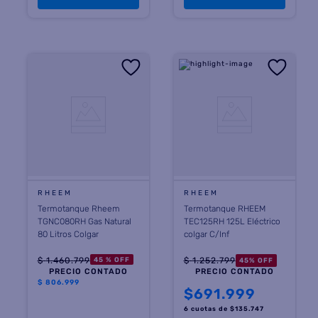
RHEEM
RHEEM
Termotanque Rheem
Termotanque RHEEM
TGNC080RH Gas Natural
TEC125RH 125L Eléctrico
80 Litros Colgar
colgar C/Inf
$
1
.
460
.
799
$
1
.
252
.
799
45 %
OFF
45
%
OFF
PRECIO CONTADO
PRECIO CONTADO
$
806.999
$
691.999
6 cuotas
de $
135.747