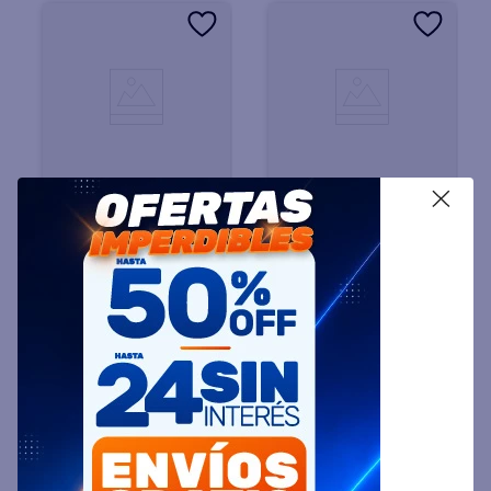
X
COPPENS
SAIAR
Termotanque COPPENS
Termotanque SAIAR
TTQ-80-RS 80 LIitros
TPG050MSA 50 Litros de
Carga Superior Multigas
Pie Multigas
$
607
.
799
$
892
.
499
45 %
OFF
45 %
OFF
PRECIO CONTADO
PRECIO CONTADO
$
335.799
$
492.999
Precio sin impuestos
Precio sin impuestos
nacionales $ 277.520
nacionales $ 407.437