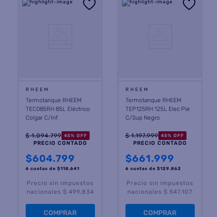
RHEEM
RHEEM
Termotanque RHEEM
Termotanque RHEEM
TEC085RH 85L Eléctrico
TEP125RH 125L Elec Pie
Colgar C/Inf
C/Sup Negro
$
1
.
094
.
799
$
1
.
197
.
999
45
%
OFF
45
%
OFF
PRECIO CONTADO
PRECIO CONTADO
$
604.799
$
661.999
6 cuotas
de $
118.641
6 cuotas
de $
129.862
Precio sin impuestos
Precio sin impuestos
nacionales $ 499.834
nacionales $ 547.107
COMPRAR
COMPRAR