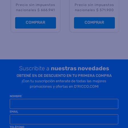
Precio sin impuestos
Precio sin impuestos
nacionales $ 666.941
nacionales $ 571.900
COMPRAR
COMPRAR
Suscribite a
nuestras novedades
OBTENÉ 5% DE DESCUENTO EN TU PRIMERA COMPRA
¡Con tu suscripción enterate de todas las mejores
promociones y ofertas en D'RICCO.COM!
NOMBRE
EMAIL
TELÉFONO