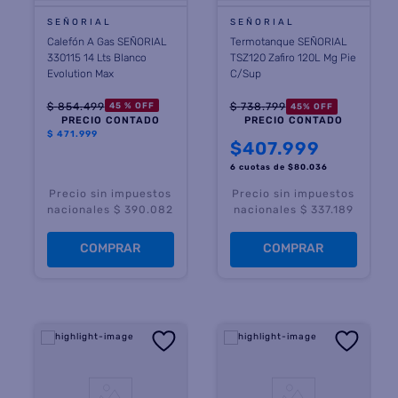
SEÑORIAL
SEÑORIAL
Calefón A Gas SEÑORIAL
Termotanque SEÑORIAL
330115 14 Lts Blanco
TSZ120 Zafiro 120L Mg Pie
Evolution Max
C/Sup
$
854
.
499
$
738
.
799
45 %
OFF
45
%
OFF
PRECIO CONTADO
PRECIO CONTADO
$
471.999
$
407.999
6 cuotas
de $
80.036
Precio sin impuestos
Precio sin impuestos
nacionales $ 390.082
nacionales $ 337.189
COMPRAR
COMPRAR