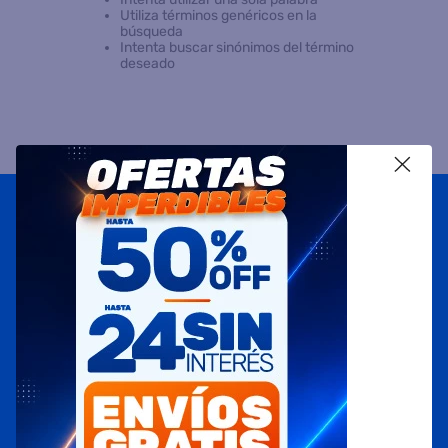
Utiliza términos genéricos en la
búsqueda
8
.
heladera
Intenta buscar sinónimos del término
deseado
9
.
freidora aire
10
.
placard
X
Suscribite a
nuestras novedades
OBTENÉ 5% DE DESCUENTO EN TU PRIMERA COMPRA
¡Con tu suscripción enterate de todas las mejores
promociones y ofertas en D'RICCO.COM!
NOMBRE
EMAIL
TELÉFONO