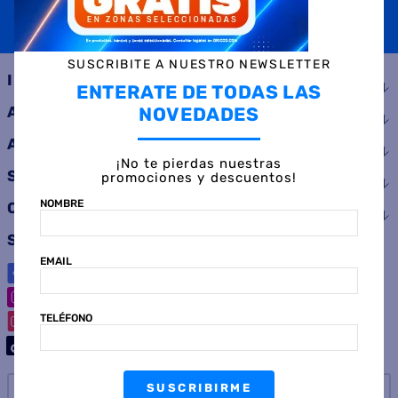
SUSCRIBIRME
SUSCRIBITE A NUESTRO NEWSLETTER
INSTITUCIONAL
ENTERATE DE TODAS LAS
NOVEDADES
AYUDA
ATENCIÓN AL CLIENTE
¡No te pierdas nuestras
SERVICIOS
promociones y descuentos!
NOMBRE
CONSUMIDOR
SEGUINOS
EMAIL
TELÉFONO
SUSCRIBIRME