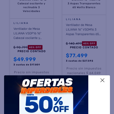
8
.
termotanque
9
.
freidora aire
LILIANA
LILIANA
Ventilador de Mesa
10
.
cocina
Ventilador de Mesa
LILIANA 16" VSOM16 3
LILIANA VSOP16 16"
Aspas Transparentes 65
Cabezal oscilante y
Watts Blanco
reclinable 3 Velocidades
$
140
.
499
45
%
OFF
$
90
.
799
45
%
OFF
PRECIO CONTADO
PRECIO CONTADO
$
77.499
$
49.999
3 cuotas
de $
27.592
3 cuotas
de $
17.801
Precio sin impuestos
Precio sin impuestos
nacionales $ 64.049
nacionales $ 41.321
X
COMPRAR
COMPRAR