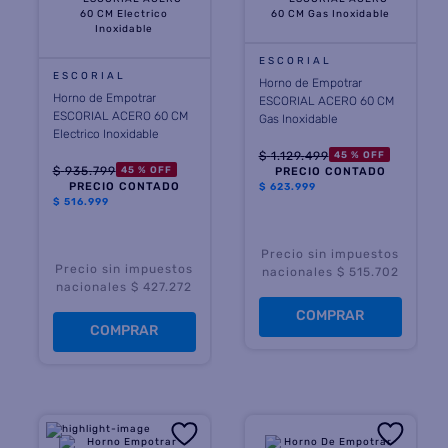
8
.
heladera
ESCORIAL
9
.
freidora aire
ESCORIAL
Horno de Empotrar
Horno de Empotrar
ESCORIAL ACERO 60 CM
10
.
placard
ESCORIAL ACERO 60 CM
Gas Inoxidable
Electrico Inoxidable
$
1
.
129
.
499
45 %
OFF
$
935
.
799
45 %
OFF
PRECIO CONTADO
PRECIO CONTADO
$
623.999
$
516.999
Precio sin impuestos
Precio sin impuestos
nacionales $ 515.702
nacionales $ 427.272
COMPRAR
COMPRAR