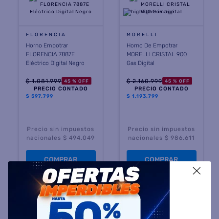
FLORENCIA
MORELLI
Horno Empotrar
Horno De Empotrar
FLORENCIA 7887E
MORELLI CRISTAL 900
Eléctrico Digital Negro
Gas Digital
$
1
.
081
.
999
$
2
.
160
.
999
45 %
OFF
45 %
OFF
PRECIO CONTADO
PRECIO CONTADO
$
597.799
$
1.193.799
Precio sin impuestos
Precio sin impuestos
nacionales $ 494.049
nacionales $ 986.611
COMPRAR
COMPRAR
X