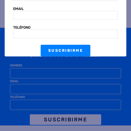
EMAIL
TELÉFONO
Suscribite a
nuestras novedades
OBTENÉ 5% DE DESCUENTO EN TU PRIMERA COMPRA
¡Con tu suscripción enterate de todas las mejores
SUSCRIBIRME
promociones y ofertas en D'RICCO.COM!
NOMBRE
EMAIL
TELÉFONO
SUSCRIBIRME