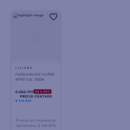
LILIANA
Freidora de Aire LILIANA
AF931 3.5L 1300W
$
352
.
799
50 %
OFF
PRECIO CONTADO
$
175.319
Precio sin impuestos
nacionales $ 144.892