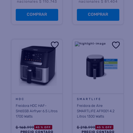
nacionales $ 110.743
nacionales $ 81.404
COMPRAR
COMPRAR
HDC
SMARTLIFE
Freidora HDC HAF-
Freidora de Aire
SH65SB Airfryer 6.5 Litros
SMARTLIFE AF9001 4.2
1700 Watts
Litros 1300 Watts
$
168
.
999
$
218
.
999
45 %
OFF
45 %
OFF
PRECIO CONTADO
PRECIO CONTADO