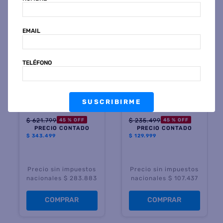
EMAIL
TELÉFONO
PHILIPS
KANJI
Freidora de Aire PHILIPS
Freidora de Aire KANJI
AI551/07 12 Litros 1900
KJHAF1601 Horno Digital
SUSCRIBIRME
Watts
11.8 Litros 1600 Watts
Negra
$
621
.
799
$
235
.
499
45 %
OFF
45 %
OFF
PRECIO CONTADO
PRECIO CONTADO
$
343.499
$
129.999
Precio sin impuestos
Precio sin impuestos
nacionales $ 283.883
nacionales $ 107.437
COMPRAR
COMPRAR