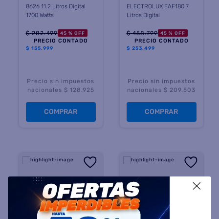
8626 11.2 Litros Digital
ELECTROLUX EAF180 7
1700 Watts
Litros Digital
$
282
.
499
$
458
.
799
45 %
OFF
45 %
OFF
PRECIO CONTADO
PRECIO CONTADO
$
155.999
$
253.499
Precio sin impuestos
Precio sin impuestos
nacionales $ 128.925
nacionales $ 209.503
COMPRAR
COMPRAR
X