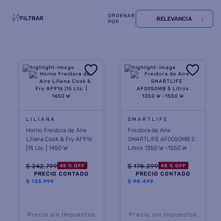
8
.
termotanque
FILTRAR
RELEVANCIA
9
.
freidora aire
10
.
cocina
LILIANA
SMARTLIFE
Horno Freidora de Aire
Freidora de Aire
Liliana Cook & Fry AF916
SMARTLIFE AF0050MB 5
|15 Lts. | 1450 W
Litros 1350 W -1550 W
$
242
.
799
$
178
.
299
45 %
OFF
45 %
OFF
PRECIO CONTADO
PRECIO CONTADO
$
133.999
$
98.499
Precio sin impuestos
Precio sin impuestos