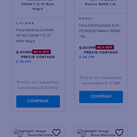
8
.
termotanque
KANJI
9
.
freidora aire
LILIANA
Pava Eléctrica Kanji KJH-
Pava Eléctrica LILIANA
PE15002M Matera 1500W
10
.
placard
AP165 2000W 1.7L P/
1.8L
Mate Negra
$
37
.
799
45 %
OFF
$
71
.
999
45 %
OFF
PRECIO CONTADO
PRECIO CONTADO
$
20.799
$
39.799
Precio sin impuestos
Precio sin impuestos
nacionales $ 17.189
nacionales $ 32.892
COMPRAR
COMPRAR