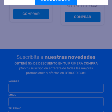
Precio sin impuestos
nacionales $ 28.760
nacionales $ 41.321
COMPRAR
COMPRAR
Suscribite a
nuestras novedades
OBTENÉ 5% DE DESCUENTO EN TU PRIMERA COMPRA
¡Con tu suscripción enterate de todas las mejores
promociones y ofertas en D'RICCO.COM!
NOMBRE
EMAIL
TELÉFONO