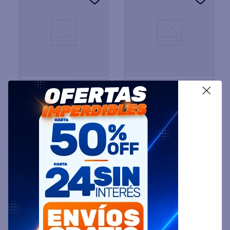
X
SMART-TEK
SMARTLIFE
Pava Eléctrica SMART-TEK
Pava Eléctrica SMARTLIFE
SD2080 Digital 1.7 Litros
SL-EK1714BPN 1850 Watts
Negra
1,7 Litros
$
122
.
799
$
68
.
999
45 %
OFF
45 %
OFF
PRECIO CONTADO
PRECIO CONTADO
$
67.799
$
37.999
Precio sin impuestos
Precio sin impuestos
nacionales $ 56.032
nacionales $ 31.404
COMPRAR
COMPRAR