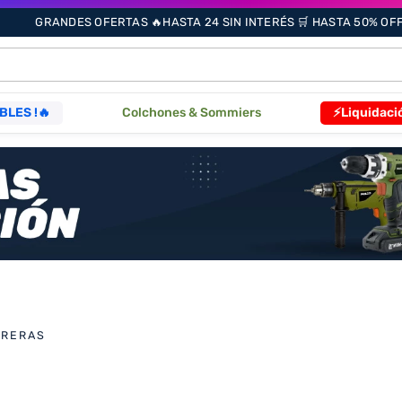
GRANDES OFERTAS 🔥HASTA 24 SIN INTERÉS 🛒 HASTA 50% OFF 
ÁS BUSCADOS
BLES !🔥
Colchones & Sommiers
⚡Liquidaci
s
as
que
ORERAS
re