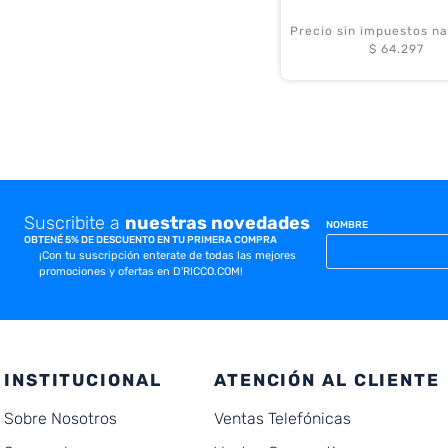
Precio sin impuestos na
$ 64.297
Suscribite a
nuestras novedades
NOMBRE
OBTENÉ 5% DE DESCUENTO EN TU PRIMERA COMPRA
¡Con tu suscripción enterate de todas las mejores
promociones y ofertas en D'RICCO.COM!
INSTITUCIONAL
ATENCIÓN AL CLIENTE
Sobre Nosotros
Ventas Telefónicas