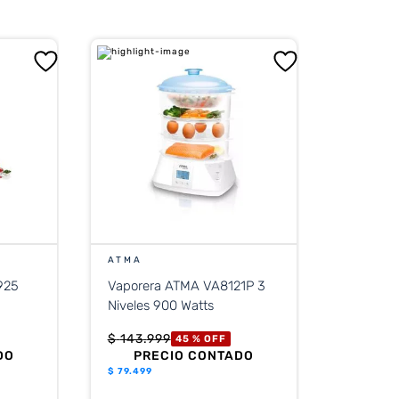
ATMA
925
Vaporera ATMA VA8121P 3
Niveles 900 Watts
$
143
.
999
45 %
OFF
DO
PRECIO CONTADO
$
79.499