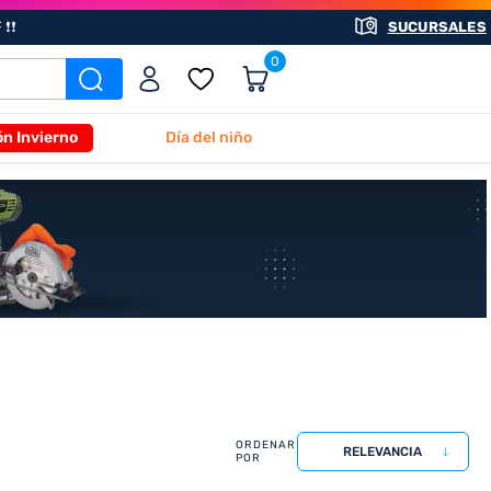
❗❗
SUCURSALES
0
ón Invierno
Día del niño
RELEVANCIA