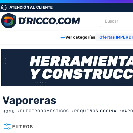
ATENCIÓN AL CLIENTE
Buscar
TÉRMINOS M
Ver categorías
Ofertas IMPERDI
1
.
heladeras
2
.
aires
3
.
lavarropa
4
.
cocinas
5
.
microond
6
.
tv
Vaporeras
7
.
termotan
ELECTRODOMÉSTICOS
PEQUEÑOS COCINA
VAP
8
.
heladera
FILTROS
9
.
freidora ai