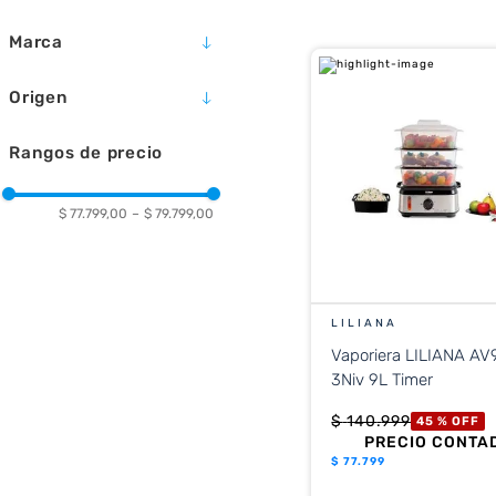
10
.
placard
Marca
ATMA
Origen
LILIANA
CHINA
Rangos de precio
$ 77.799,00
–
$ 79.799,00
LILIANA
Vaporiera LILIANA AV
3Niv 9L Timer
$
140
.
999
45 %
OFF
PRECIO CONTA
$
77.799