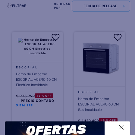
FILTRAR
FECHA DE RELEASE
8
.
termotanque
9
.
freidora aire
10
.
placard
ESCORIAL
Horno de Empotrar
ESCORIAL ACERO 60 CM
Electrico Inoxidable
ESCORIAL
$
935
.
799
45 %
OFF
Horno de Empotrar
PRECIO CONTADO
ESCORIAL ACERO 60 CM
$
516.999
Gas Inoxidable
$
1
.
129
.
499
45 %
OFF
PRECIO CONTADO
Precio sin impuestos
X
$
623.999
nacionales $ 427.272