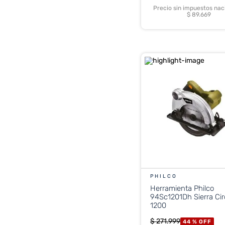
Precio sin impuestos nac
$ 89.669
PHILCO
Herramienta Philco
94Sc1201Dh Sierra Cir
1200
$
271
.
999
44 %
OFF