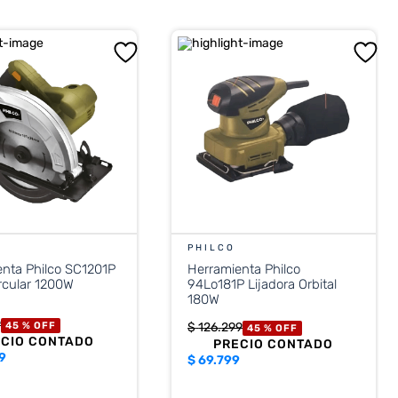
PHILCO
nta Philco SC1201P
Herramienta Philco
ircular 1200W
94Lo181P Lijadora Orbital
180W
9
45 %
OFF
$
126
.
299
45 %
OFF
ECIO CONTADO
PRECIO CONTADO
9
$
69.799