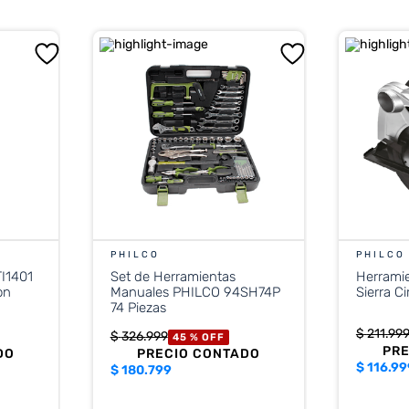
PHILCO
PHILCO
I1401
Set de Herramientas
Herramie
on
Manuales PHILCO 94SH74P
Sierra C
74 Piezas
$
211
.
99
$
326
.
999
45 %
OFF
PR
DO
PRECIO CONTADO
$
116.99
$
180.799