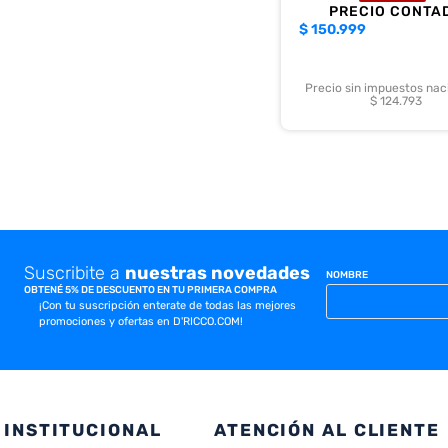
PRECIO CONTA
$
150.999
Precio sin impuestos nac
$ 124.793
Suscribite a
nuestras novedades
NOMBRE
OBTENÉ 5% DE DESCUENTO EN TU PRIMERA COMPRA
¡Con tu suscripción enterate de todas las mejores
promociones y ofertas en D'RICCO.COM!
INSTITUCIONAL
ATENCIÓN AL CLIENTE