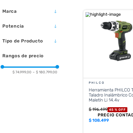
10
.
placard
Marca
BLACK & DECKER
Potencia
PHILCO
1400W
Tipo de Producto
1200 W
1300 W
CIERRA CIRCULAR
Rangos de precio
180W
TALADRO
$ 74.999,00
–
$ 180.799,00
PHILCO
Herramienta PHILCO T
Taladro Inalámbrico C
Maletín Li 14.4v
$
196
.
499
45 %
OFF
PRECIO CONTA
$
108.499