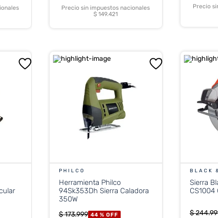
Precio s
ionales
Precio sin impuestos nacionales
$ 149.421
PHILCO
BLACK 
Herramienta Philco
Sierra B
cular
94Sk353Dh Sierra Caladora
CS1004 
350W
$
244
.
99
$
173
.
999
44 %
OFF