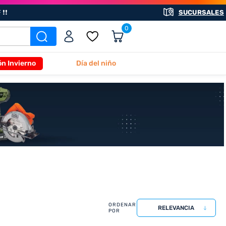
❗❗
SUCURSALES
0
ón Invierno
Día del niño
RELEVANCIA