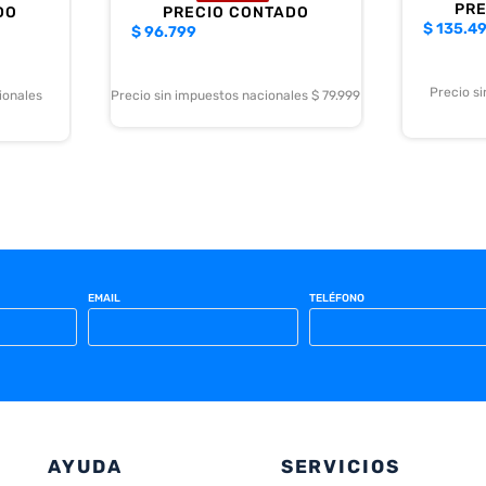
PR
DO
PRECIO CONTADO
$
135.4
$
96.799
Precio s
ionales
Precio sin impuestos nacionales $ 79.999
EMAIL
TELÉFONO
AYUDA
SERVICIOS