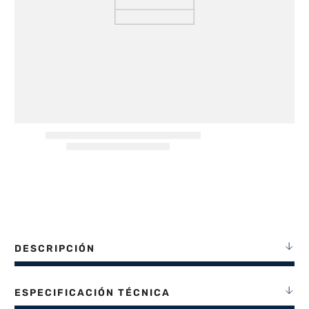
8
.
termotanque
9
.
freidora aire
10
.
cocina
DESCRIPCIÓN
ESPECIFICACIÓN TÉCNICA