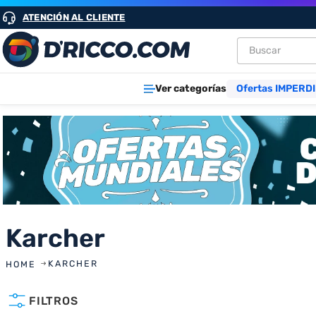
ATENCIÓN AL CLIENTE
Buscar
TÉRMINOS M
Ver categorías
Ofertas IMPERDI
1
.
heladeras
2
.
aires
3
.
lavarropa
4
.
cocinas
5
.
microond
6
.
tv
Karcher
7
.
termotan
KARCHER
8
.
heladera
FILTROS
9
.
freidora ai