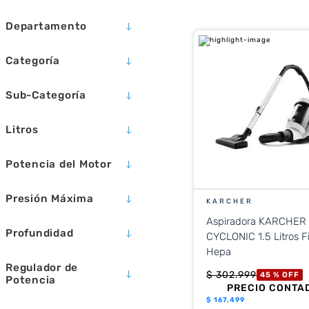
10
.
placard
Departamento
ELECTRODOMÉSTICOS
Categoría
HERRAMIENTAS Y
CONSTRUCCIÓN
PEQUEÑOS LIMPIEZA
Sub-Categoría
JARDIN
ASPIRADORAS
Litros
HIDROLAVADORAS
280
Potencia del Motor
1200W
Presión Máxima
KARCHER
Aspiradora KARCHER
1600 / 110
Profundidad
CYCLONIC 1.5 Litros Fi
Hepa
33.1 CM
Regulador de
32.5 CM
$
302
.
999
45 %
OFF
Potencia
PRECIO CONTA
39.4 CM
$
167.499
NO