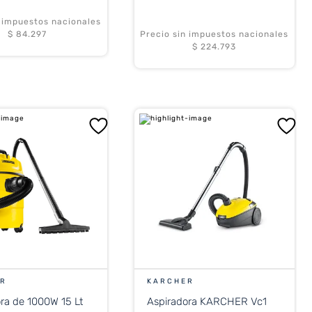
n impuestos nacionales
$ 84.297
Precio sin impuestos nacionales
$ 224.793
ER
KARCHER
ra de 1000W 15 Lt
Aspiradora KARCHER Vc1