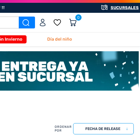
❗❗
SUCURSALES
0
ón Invierno
Día del niño
FECHA DE RELEASE