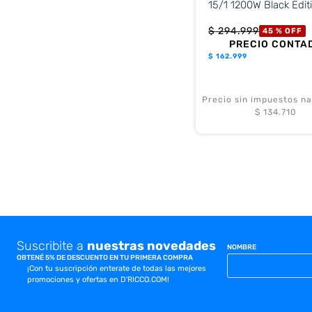
15/1 1200W Black Edit
$
294
.
999
45 %
OFF
PRECIO CONTA
$
162.999
Precio sin impuestos na
$ 134.710
Suscribite a
nuestras novedades
NOMBRE
OBTENÉ 5% DE DESCUENTO EN TU PRIMERA COMPRA
¡Con tu suscripción enterate de todas las mejores
promociones y ofertas en D'RICCO.COM!