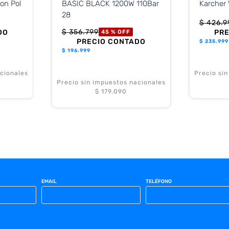
ion Pol
BASIC BLACK 1200W 110Bar
Karcher
28
$
426
.
9
$
356
.
799
DO
PR
45 %
OFF
PRECIO CONTADO
$
235.999
$
196.999
cionales
Precio si
Precio sin impuestos nacionales
$ 179.090
EMAIL
TELÉFONO