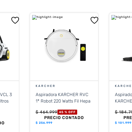
KARCHER
KARCH
 VCL 3
Aspiradora KARCHER RVC
Aspirado
ltros
1* Robot 220 Watts Fil Hepa
$
464
.
999
$
184
.
7
45 %
OFF
PRECIO CONTADO
PR
DO
$
256.999
$
101.999