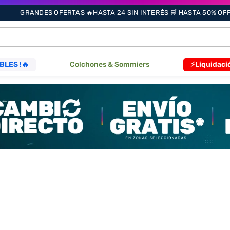
GRANDES OFERTAS 🔥HASTA 24 SIN INTERÉS 🛒 HASTA 50% OFF 
ÁS BUSCADOS
BLES !🔥
Colchones & Sommiers
⚡Liquidaci
s
as
que
re