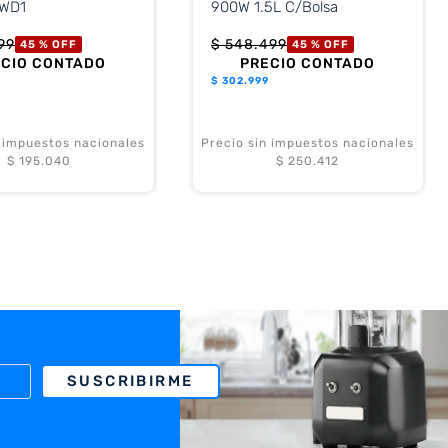
 WD1
900W 1.5L C/Bolsa
99
$
548
.
499
45 %
OFF
45 %
OFF
ECIO CONTADO
PRECIO CONTADO
$
302.999
n impuestos nacionales
Precio sin impuestos nacionales
$ 195.040
$ 250.412
SUSCRIBIRME