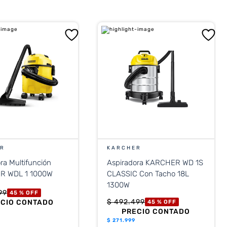
ER
KARCHER
ra Multifunción
Aspiradora KARCHER WD 1S
KARCHER WDL 1 1000W
CLASSIC Con Tacho 18L
1300W
99
45 %
OFF
$
492
.
499
ECIO CONTADO
45 %
OFF
PRECIO CONTADO
$
271.999