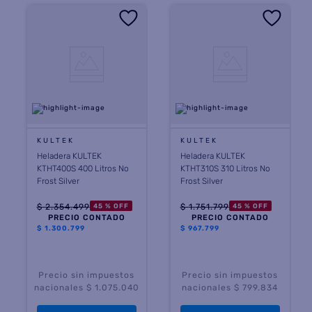
KULTEK
KULTEK
Heladera KULTEK
Heladera KULTEK
KTHT400S 400 Litros No
KTHT310S 310 Litros No
Frost Silver
Frost Silver
$
2
.
354
.
499
$
1
.
751
.
799
45 %
OFF
45 %
OFF
PRECIO CONTADO
PRECIO CONTADO
$
1.300.799
$
967.799
Precio sin impuestos
Precio sin impuestos
nacionales $ 1.075.040
nacionales $ 799.834