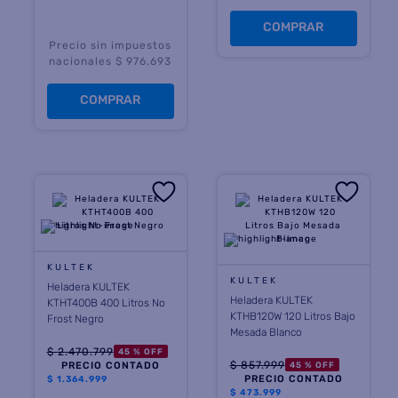
COMPRAR
Precio sin impuestos
nacionales $ 976.693
COMPRAR
KULTEK
KULTEK
Heladera KULTEK
Heladera KULTEK
KTHT400B 400 Litros No
KTHB120W 120 Litros Bajo
Frost Negro
Mesada Blanco
$
2
.
470
.
799
45 %
OFF
$
857
.
999
45 %
OFF
PRECIO CONTADO
PRECIO CONTADO
$
1.364.999
$
473.999