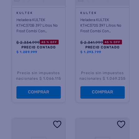
KULTEK
KULTEK
Heladera KULTEK
Heladera KULTEK
KTHC370B 397 Litros No
KTHC370S 397 Litros No
Frost Combi Con
Frost Combi Con
Dispenser Negra
Dispenser Silver
$
2
.
334
.
999
$
2
.
341
.
999
45 %
OFF
45 %
OFF
PRECIO CONTADO
PRECIO CONTADO
$
1.289.999
$
1.293.799
Precio sin impuestos
Precio sin impuestos
nacionales $ 1.066.115
nacionales $ 1.069.255
COMPRAR
COMPRAR