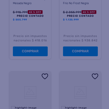
Mesada Negro
Frio No Frost Negra
$
915
.
799
$
2
.
055
.
999
45 %
OFF
45 %
OFF
PRECIO CONTADO
PRECIO CONTADO
$
505.799
$
1.135.999
Precio sin impuestos
Precio sin impuestos
nacionales $ 418.016
nacionales $ 938.842
COMPRAR
COMPRAR