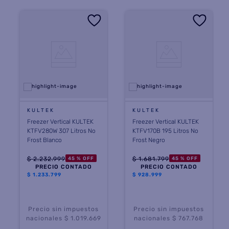
KULTEK
KULTEK
Freezer Vertical KULTEK
Freezer Vertical KULTEK
KTFV280W 307 Litros No
KTFV170B 195 Litros No
Frost Blanco
Frost Negro
$
2
.
232
.
999
$
1
.
681
.
799
45 %
OFF
45 %
OFF
PRECIO CONTADO
PRECIO CONTADO
$
1.233.799
$
928.999
Precio sin impuestos
Precio sin impuestos
nacionales $ 1.019.669
nacionales $ 767.768