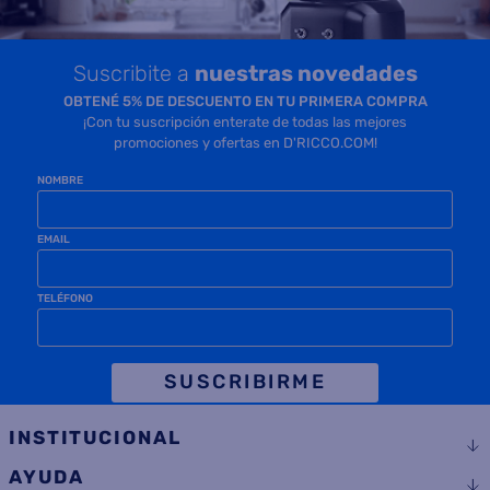
Suscribite a
nuestras novedades
OBTENÉ 5% DE DESCUENTO EN TU PRIMERA COMPRA
¡Con tu suscripción enterate de todas las mejores
promociones y ofertas en D'RICCO.COM!
NOMBRE
EMAIL
TELÉFONO
SUSCRIBIRME
INSTITUCIONAL
AYUDA