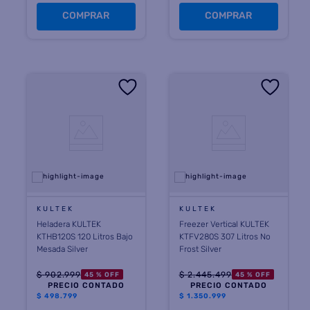
COMPRAR
COMPRAR
KULTEK
KULTEK
Heladera KULTEK
Freezer Vertical KULTEK
KTHB120S 120 Litros Bajo
KTFV280S 307 Litros No
Mesada Silver
Frost Silver
$
902
.
999
$
2
.
445
.
499
45 %
OFF
45 %
OFF
PRECIO CONTADO
PRECIO CONTADO
$
498.799
$
1.350.999