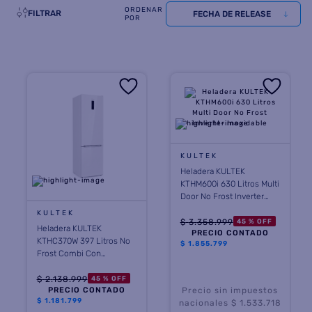
FILTRAR
FECHA DE RELEASE
8
.
termotanque
9
.
freidora aire
10
.
cocina
KULTEK
Heladera KULTEK
KTHM600i 630 Litros Multi
Door No Frost Inverter
Inoxidable
KULTEK
$
3
.
358
.
999
45 %
OFF
Heladera KULTEK
PRECIO CONTADO
KTHC370W 397 Litros No
$
1.855.799
Frost Combi Con
Dispenser Blanca
$
2
.
138
.
999
45 %
OFF
PRECIO CONTADO
Precio sin impuestos
$
1.181.799
nacionales $ 1.533.718