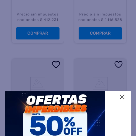
Precio sin impuestos
Precio sin impuestos
nacionales $ 412.231
nacionales $ 1.116.528
COMPRAR
COMPRAR
X
KULTEK
KULTEK
Heladera KULTEK
Heladera KULTEK
KTHT310W 310 Litros No
KTH1390S 330 Litros 1
Frost Blanco
Frio No Frost Silver