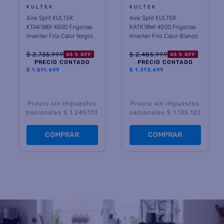
KULTEK
KULTEK
Aire Split KULTEK
Aire Split KULTEK
KTAK18BI 4500 Frigorias
KATK18WI 4500 Frigorias
Inverter Frio Calor Negro
Inverter Frio Calor Blanco
$
2
.
735
.
999
$
2
.
485
.
999
45 %
OFF
45 %
OFF
PRECIO CONTADO
PRECIO CONTADO
$
1.511.499
$
1.373.499
Precio sin impuestos
Precio sin impuestos
nacionales $ 1.249.173
nacionales $ 1.135.123
COMPRAR
COMPRAR