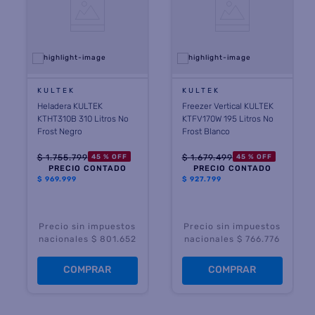
KULTEK
KULTEK
Heladera KULTEK
Freezer Vertical KULTEK
KTHT310B 310 Litros No
KTFV170W 195 Litros No
Frost Negro
Frost Blanco
$
1
.
755
.
799
$
1
.
679
.
499
45 %
OFF
45 %
OFF
PRECIO CONTADO
PRECIO CONTADO
$
969.999
$
927.799
Precio sin impuestos
Precio sin impuestos
nacionales $ 801.652
nacionales $ 766.776
COMPRAR
COMPRAR