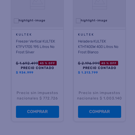
KULTEK
KULTEK
Freezer Vertical KULTEK
Heladera KULTEK
KTFV170S 195 Litros No
KTHT400W 400 Litros No
Frost Silver
Frost Blanco
$
1
.
692
.
499
$
2
.
196
.
999
45 %
OFF
45 %
OFF
PRECIO CONTADO
PRECIO CONTADO
$
934.999
$
1.213.799
Precio sin impuestos
Precio sin impuestos
nacionales $ 772.726
nacionales $ 1.003.140
COMPRAR
COMPRAR