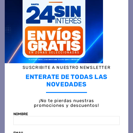
$
1
.
726
.
499
$
2
.
064
.
999
45 %
OFF
45 %
OFF
PRECIO CONTADO
PRECIO CONTADO
$
953.799
$
1.140.799
Precio sin impuestos
Precio sin impuestos
nacionales $ 788.264
nacionales $ 942.809
COMPRAR
COMPRAR
SUSCRIBITE A NUESTRO NEWSLETTER
ENTERATE DE TODAS LAS
NOVEDADES
¡No te pierdas nuestras
promociones y descuentos!
NOMBRE