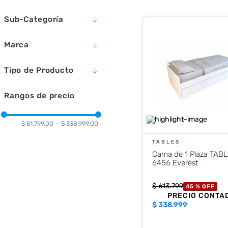
10
.
placard
Sub-Categoría
CAMAS Y CUCHAS
Marca
MUEBLES PARA
DORMITORIO
REMY
Tipo de Producto
TABLES
CAMA
Rangos de precio
$ 51.799,00
–
$ 338.999,00
TABLES
Cama de 1 Plaza TAB
6456 Everest
$
613
.
799
45 %
OFF
PRECIO CONTA
$
338.999