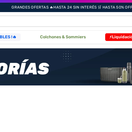
GRANDES OFERTAS 🔥HASTA 24 SIN INTERÉS 🛒 HASTA 50% OFF 
ÁS BUSCADOS
BLES !🔥
Colchones & Sommiers
⚡Liquidaci
s
as
que
re