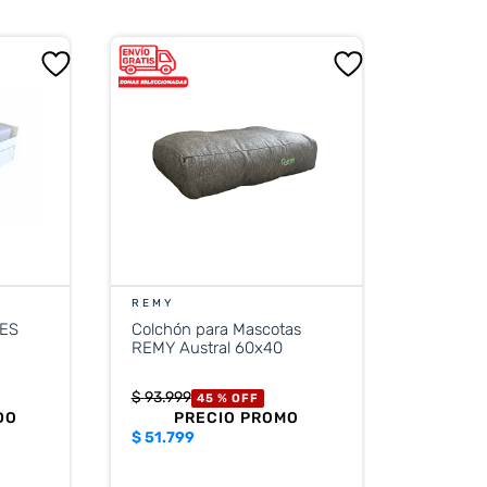
REMY
LES
Colchón para Mascotas
REMY Austral 60x40
$
93
.
999
45 %
OFF
DO
PRECIO PROMO
$
51.799