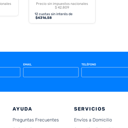
ionales
Precio sin impuestos nacionales
$ 42.809
12
cuotas sin interés de
$
4316,58
EMAIL
TELÉFONO
AYUDA
SERVICIOS
Preguntas Frecuentes
Envíos a Domicilio