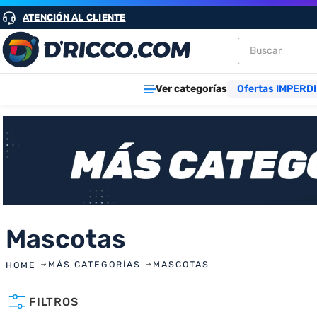
ATENCIÓN AL CLIENTE
Buscar
TÉRMINOS M
Ver categorías
Ofertas IMPERDI
1
.
heladeras
2
.
lavarropa
3
.
aires
4
.
cocinas
5
.
microond
6
.
tv
Mascotas
7
.
heladera
MÁS CATEGORÍAS
MASCOTAS
8
.
termotan
FILTROS
9
.
freidora ai