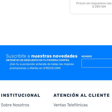
Precio sin impuestos nac
$ 280.164
Suscribite a
nuestras novedades
NOMBRE
OBTENÉ 5% DE DESCUENTO EN TU PRIMERA COMPRA
¡Con tu suscripción enterate de todas las mejores
promociones y ofertas en D'RICCO.COM!
INSTITUCIONAL
ATENCIÓN AL CLIENTE
Sobre Nosotros
Ventas Telefónicas