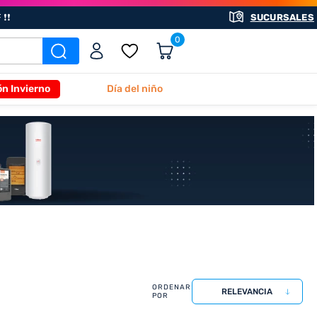
❗❗
SUCURSALES
0
ón Invierno
Día del niño
RELEVANCIA